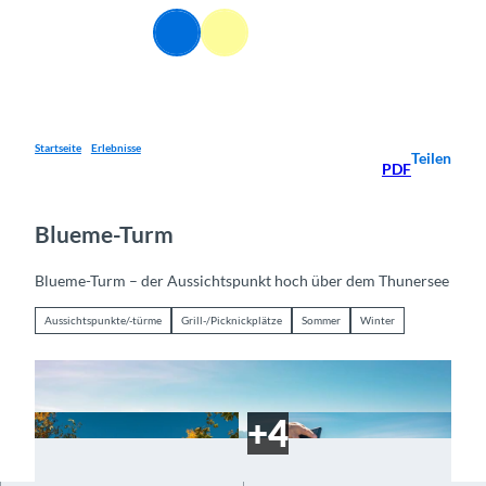
Z
DE
u
Webcams
Informationen
Suche
Menü
m
I
n
h
a
Startseite
Erlebnisse
Teilen
PDF
l
t
Blueme-Turm
Blueme-Turm – der Aussichtspunkt hoch über dem Thunersee
Aussichtspunkte/-türme
Grill-/Picknickplätze
Sommer
Winter