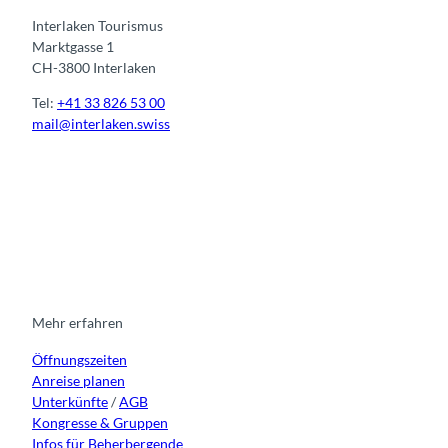
Interlaken Tourismus
Marktgasse 1
CH-3800 Interlaken
Tel:
+41 33 826 53 00
mail@interlaken.swiss
I
F
y
L
n
a
o
i
s
c
u
n
t
e
t
k
a
b
u
e
g
o
b
d
r
o
e
i
Mehr erfahren
a
k
n
Öffnungszeiten
m
Anreise planen
Unterkünfte
/
AGB
Kongresse & Gruppen
Infos für Beherbergende