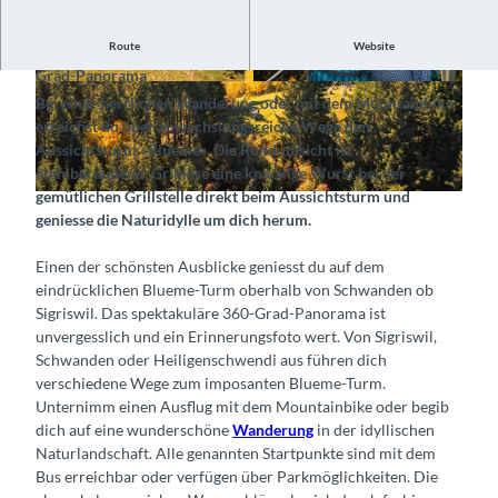
Route
Website
Erklimme den eindrücklichen Turm und geniesse das 360-
Grad-Panorama
©
CC-BY-NC-SA
©
CC-BY-SA
Bei einer herrlichen Wanderung oder mit dem Mountainbike
erreichst du über abwechslungsreiche Wege den
Aussichtsturm «Blueme». Die Rundumsicht ist
atemberaubend. Grilliere eine knackige Wurst bei der
gemütlichen Grillstelle direkt beim Aussichtsturm und
©
CC-BY-NC-SA
geniesse die Naturidylle um dich herum.
Einen der schönsten Ausblicke geniesst du auf dem
eindrücklichen Blueme-Turm oberhalb von Schwanden ob
Sigriswil. Das spektakuläre 360-Grad-Panorama ist
unvergesslich und ein Erinnerungsfoto wert. Von Sigriswil,
Schwanden oder Heiligenschwendi aus führen dich
verschiedene Wege zum imposanten Blueme-Turm.
Unternimm einen Ausflug mit dem Mountainbike oder begib
dich auf eine wunderschöne
Wanderung
in der idyllischen
Naturlandschaft. Alle genannten Startpunkte sind mit dem
Bus erreichbar oder verfügen über Parkmöglichkeiten. Die