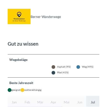
Berner Wanderwege
Gut zu wissen
Wegebeläge
Asphalt (9%)
Weg (49%)
Pfad (41%)
Beste Jahreszeit
geeignet
wetterabhängig
Jan
Feb
Mär
Apr
Mai
Jun
Jul