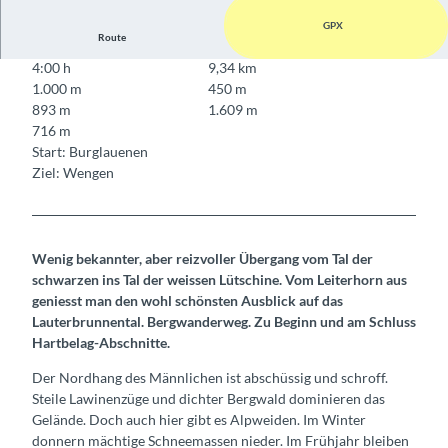
GPX
Route
4:00 h
9,34 km
1.000 m
450 m
893 m
1.609 m
716 m
Start: Burglauenen
Ziel: Wengen
Wenig bekannter, aber reizvoller Übergang vom Tal der
schwarzen ins Tal der weissen Lütschine. Vom Leiterhorn aus
geniesst man den wohl schönsten Ausblick auf das
Lauterbrunnental. Bergwanderweg. Zu Beginn und am Schluss
Hartbelag-Abschnitte.
Der Nordhang des Männlichen ist abschüssig und schroff.
Steile Lawinenzüge und dichter Bergwald dominieren das
Gelände. Doch auch hier gibt es Alpweiden. Im Winter
donnern mächtige Schneemassen nieder. Im Frühjahr bleiben