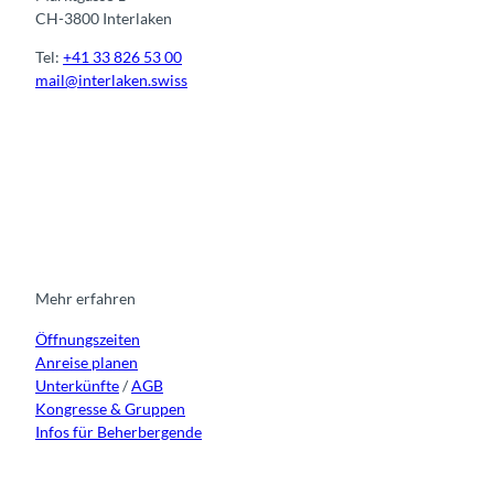
CH-3800 Interlaken
Tel:
+41 33 826 53 00
mail@interlaken.swiss
I
F
y
L
n
a
o
i
s
c
u
n
t
e
t
k
a
b
u
e
g
o
b
d
r
o
e
i
Mehr erfahren
a
k
n
Öffnungszeiten
m
Anreise planen
Unterkünfte
/
AGB
Kongresse & Gruppen
Infos für Beherbergende