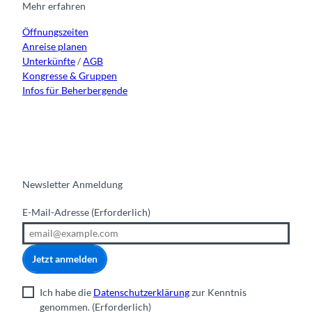
r
o
e
i
Mehr erfahren
a
k
n
Öffnungszeiten
m
Anreise planen
Unterkünfte
/
AGB
Kongresse & Gruppen
Infos für Beherbergende
Newsletter Anmeldung
E-Mail-Adresse
(Erforderlich)
Jetzt anmelden
Ich habe die
Datenschutzerklärung
zur Kenntnis
genommen.
(Erforderlich)