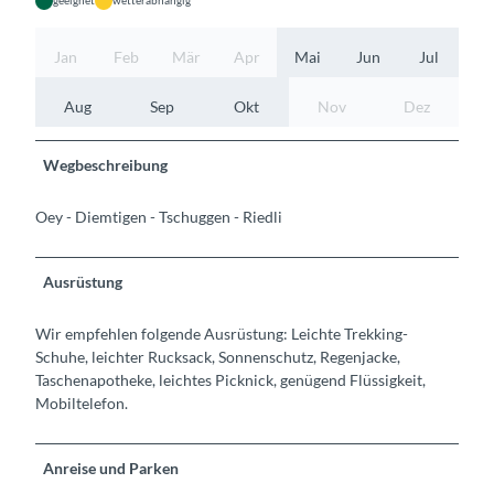
geeignet
wetterabhängig
Jan
Feb
Mär
Apr
Mai
Jun
Jul
Aug
Sep
Okt
Nov
Dez
Wegbeschreibung
Oey - Diemtigen - Tschuggen - Riedli
Ausrüstung
Wir empfehlen folgende Ausrüstung: Leichte Trekking-
Schuhe, leichter Rucksack, Sonnenschutz, Regenjacke,
Taschenapotheke, leichtes Picknick, genügend Flüssigkeit,
Mobiltelefon.
Anreise und Parken