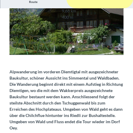
Route
3:20 h
9,68 km
720 m
400 m
670 m
1.358 m
688 m
Start: Oey, Diemtigen
Ziel: Diemtigen, Riedli
© Martin Wymann, Martin Wymann
© Berner Wanderwege, Berner Wanderwege
Alpwanderung im vorderen Diemtigtal mit ausgezeichneter
Baukultur, schöner Aussicht ins Simmental und Waldbaden.
Die Wanderung beginnt direkt mit einem Aufstieg in Richtung
Diemtigen, wo die mit dem Wakkerpreis ausgezeichnete
Baukultur bestaunt werden kann. Anschliessend folgt der
steilste Abschnitt durch den Tschuggenwald bis zum
Erreichen des Hochplateaus. Umgeben von Wald geht es dann
über die Chilchflue hintunter ins Riedli zur Bushaltestelle.
Umgeben von Wald und Fluss endet die Tour wieder im Dorf
Oey.