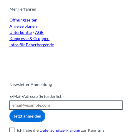
g
o
b
d
r
o
e
i
Mehr erfahren
a
k
n
Öffnungszeiten
m
Anreise planen
Unterkünfte
/
AGB
Kongresse & Gruppen
Infos für Beherbergende
Newsletter Anmeldung
E-Mail-Adresse
(Erforderlich)
Jetzt anmelden
Ich habe die
Datenschutzerklärung
zur Kenntnis