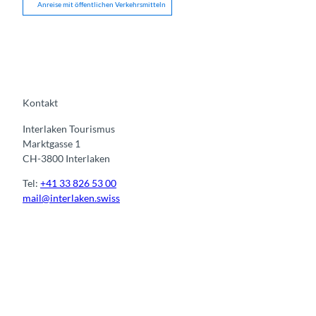
Anreise mit öffentlichen Verkehrsmitteln
Kontakt
Interlaken Tourismus
Marktgasse 1
CH-3800 Interlaken
Tel:
+41 33 826 53 00
mail@interlaken.swiss
I
F
y
L
n
a
o
i
s
c
u
n
t
e
t
k
a
b
u
e