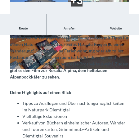
Route
Anrufen
Website
Das offizielle Tourismusbüro im Naturpark Diemtigtal
Wir stehen dir während unseren Öffnungszeiten mit Tipps für
© Naturpark Diemtigtal |
CC-BY-SA
© Naturpark Diemtigtal, Interlaken Tourismus |
deinen Naturparkbesuch zur Seite. Hast du Fragen zu einer
CC-BY-SA
Wanderung? Suchst du eine Ferienwohnung oder ein tolles
Restaurant? Der Besucherraum ist täglich durchgehend
geöffnet. Du findest hier eine grosse Prospektauswahl. Zudem
gibt es den Film zur Rosalia Alpina, dem hellblauen
©
CC-BY-SA
Alpenbockkäfer zu sehen.
Deine Highlights auf einen Blick
Tipps zu Ausflügen und Übernachtungsmöglichkeiten
im Naturpark Diemtigtal
Vielfältige Exkursionen
Verkauf von Büchern einheimischer Autoren, Wander-
und Tourenkarten, Grimmimutz-Artikeln und
Diemtigtal-Souvenirs