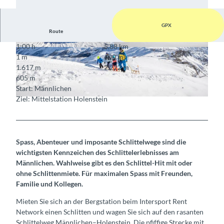
GPX
Route
1:00 h
5,88 km
© David Birri, Interlaken Tourismus
© David Birri, Interlaken Tourismus
1 m
600 m
1.617 m
2.222 m
605 m
Start: Männlichen
Ziel: Mittelstation Holenstein
© David Birri
Spass, Abenteuer und imposante Schlittelwege sind die
wichtigsten Kennzeichen des Schlittelerlebnisses am
Männlichen. Wahlweise gibt es den Schlittel-Hit mit oder
ohne Schlittenmiete. Für maximalen Spass mit Freunden,
Familie und Kollegen.
Mieten Sie sich an der Bergstation beim Intersport Rent
Network einen Schlitten und wagen Sie sich auf den rasanten
Schlittelweg Männlichen–Holenstein. Die pfiffige Strecke mit