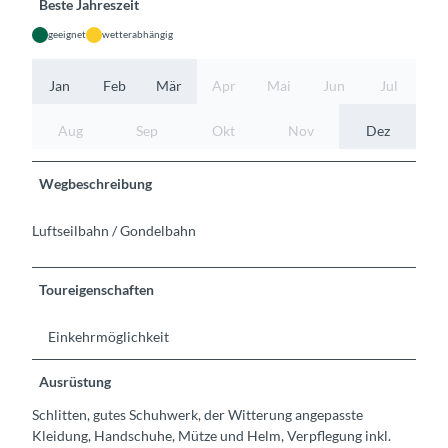
Beste Jahreszeit
geeignet
wetterabhängig
Jan
Feb
Mär
Apr
Mai
Jun
Jul
Aug
Sep
Okt
Nov
Dez
Wegbeschreibung
Luftseilbahn / Gondelbahn
Toureigenschaften
Einkehrmöglichkeit
Ausrüstung
Schlitten, gutes Schuhwerk, der Witterung angepasste
Kleidung, Handschuhe, Mütze und Helm, Verpflegung inkl.