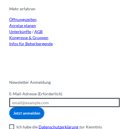
g
o
b
d
r
o
e
i
Mehr erfahren
a
k
n
Öffnungszeiten
m
Anreise planen
Unterkünfte
/
AGB
Kongresse & Gruppen
Infos für Beherbergende
Newsletter Anmeldung
E-Mail-Adresse
(Erforderlich)
Jetzt anmelden
Ich habe die
Datenschutzerklärung
zur Kenntnis