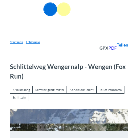
Z
DE
u
Webcams
Informationen
Suche
Menü
m
I
n
h
a
Startseite
Erlebnisse
Teilen
GPX
PDF
l
t
Schlittelweg Wengernalp - Wengen (Fox
Run)
4,46 km lang
Schwierigkeit: mittel
Kondition: leicht
Tolles Panorama
Schlitteln