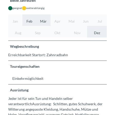
Beste Jahreszeit
geeignet
wetterabhängig
Jan
Feb
Mär
Apr
Mai
Jun
Jul
Aug
Sep
Okt
Nov
Dez
Wegbeschreibung
Erreichbarkeit Startort: Zahnradbahn
Toureigenschaften
Einkehrmöglichkeit
Ausrüstung
Jeder ist für sein Tun und Handeln selber
verantwortlichAusrüstung: Schlitten, gutes Schuhwerk, der
Witterung angepasste Kleidung, Handschuhe, Mütze und
Helm, Verpflegung inkl. warmem Getränk, Notfallnumero.