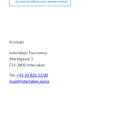
Anreise mit öffentlichen Verkehrsmitteln
Kontakt
Interlaken Tourismus
Marktgasse 1
CH-3800 Interlaken
Tel:
+41 33 826 53 00
mail@interlaken.swiss
I
F
y
L
n
a
o
i
s
c
u
n
t
e
t
k
a
b
u
e