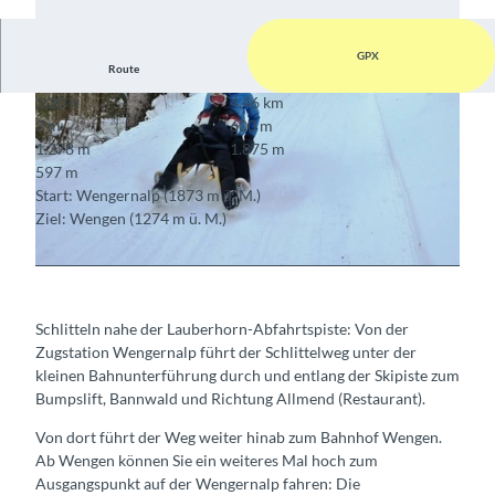
GPX
Route
1:20 h
4,46 km
3 m
600 m
1.278 m
1.875 m
597 m
Start: Wengernalp (1873 m ü. M.)
Ziel: Wengen (1274 m ü. M.)
© Berner Wanderwege ,
wengen.ch/de/winter/product/
www.myswitzerland.com/de-ch/schlitteln/fox-run-schlitteln-wie-ein-weltmeister.html
Schlitteln nahe der Lauberhorn-Abfahrtspiste: Von der
Zugstation Wengernalp führt der Schlittelweg unter der
kleinen Bahnunterführung durch und entlang der Skipiste zum
Bumpslift, Bannwald und Richtung Allmend (Restaurant).
Von dort führt der Weg weiter hinab zum Bahnhof Wengen.
Ab Wengen können Sie ein weiteres Mal hoch zum
Ausgangspunkt auf der Wengernalp fahren: Die