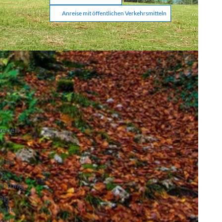
Anreise mit öffentlichen Verkehrsmitteln
egenen
st du
eg
ichtung
as
telle
 und