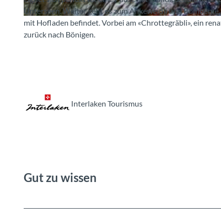
Unterseen. Weiter geht es zum Ankeweidli und Bömberge. 
mit Hofladen befindet. Vorbei am «Chrottegräbli», ein renat
© Sandra Kläy , Bönigen-Iseltwald Tourismus
zurück nach Bönigen.
Interlaken Tourismus
Gut zu wissen