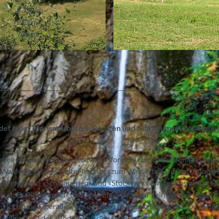
8,72 km
211 m
738 m
© Interlaken Tourismus, Interlaken Tourismus
et beim Tourismusbüro in Bönigen und führt zum im Wald gel
see entlang Richtung Iseltwald. Vor dem Forsthaus Bönigen bieg
Waldweg geht es weiter hoch bis zum Wasserfall. Um den Rundw
n Wegweisern «Scholauenen» und «Stockere». Nun geht es weiter R
t. Es fliesst meistens nur wenig oder sogar kein Wasser durch d
Richtung Oberallmi, wo du einen Grillplatz vorfindest. Die Grills
uf Bönigen und das «Bödeli» mit den Gemeinden Interlaken, Matten