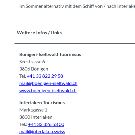
Im Sommer alternativ mit dem Schiff von / nach Interlak
Weitere Infos / Links
Bönigen-Iseltwald Tourimsus
Seestrasse 6
3806 Bönigen
Tel.
+41 33 822 29 58
mail@boenigen-iseltwald.ch
www.boenigen-iseltwald.ch
Interlaken Tourismus
Marktgasse 1
3800 Interlaken
Tel.:
+41 33 826 53 00
mail@interlaken.swiss