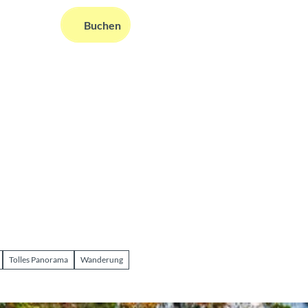
DE
Buchen
ms
nformationen
Suche
Tolles Panorama
Wanderung