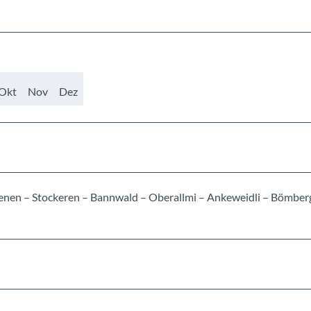
Okt
Nov
Dez
enen – Stockeren – Bannwald – Oberallmi – Ankeweidli – Bömber