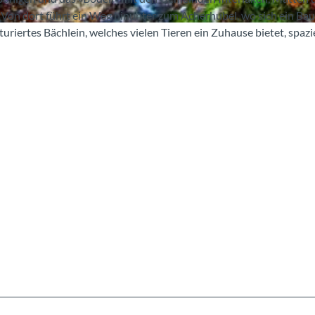
Von dort führt ein Weg hinunter zum Acherhubel, wo sich ein Ba
uriertes Bächlein, welches vielen Tieren ein Zuhause bietet, spazi