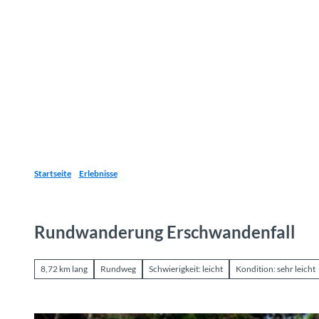
Z
u
Reiseziele
Erlebnisse
Planen
Webca
I
m
I
n
h
a
l
t
Startseite
Erlebnisse
Rundwanderung Erschwandenfall
8,72 km lang
Rundweg
Schwierigkeit: leicht
Kondition: sehr leicht