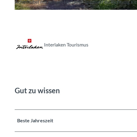
Acherhubel mit seinem Hoflädeli spazierst du Richtung Ki
© Bönigen-Iseltwald Tourismus, Interlaken Tourismus |
CC-BY-SA
Interlaken Tourismus
Gut zu wissen
Beste Jahreszeit