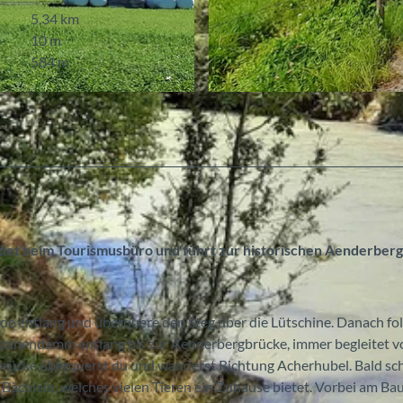
5,34 km
10 m
584 m
© Bönigen-Iseltwald Tourismus, Interlaken Tourismus |
et beim Tourismusbüro und führt zur historischen Aenderberg
 entlang und überquere den Steg über die Lütschine. Danach fol
schinendamm entlang bis zur Aenderbergbrücke, immer begleitet 
brücke überquerst du und wanderst Richtung Acherhubel. Bald sc
 Bächlein, welches vielen Tieren ein Zuhause bietet. Vorbei am Ba