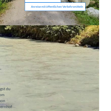
Anreise mit öffentlichen Verkehrsmitteln
CC-BY-SA
-
gst du
vom
hon
uernhof