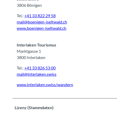
3806 Bönigen
Tel.:
+41 33 822 29 58
mail@boenigen-iseltwald.ch
www.boenigen-iseltwald.ch
Interlaken Tourismus
Marktgasse 1
3800 Interlaken
Tel.:
+41 33 826 53 00
mail@interlaken.swiss
www.interlaken.swiss/wandern
Lizenz (Stammdaten)