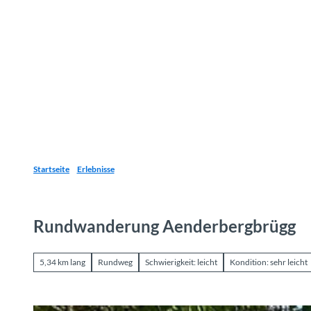
Z
u
Reiseziele
Erlebnisse
Planen
Webca
I
m
I
n
h
a
l
t
Startseite
Erlebnisse
Rundwanderung Aenderbergbrügg
5,34 km lang
Rundweg
Schwierigkeit: leicht
Kondition: sehr leicht