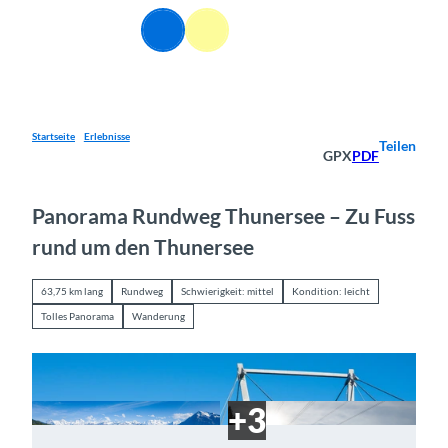
Z
DE
u
Webcams
Informationen
Suche
Menü
m
I
n
h
a
Startseite
Erlebnisse
Teilen
GPX
PDF
l
t
Panorama Rundweg Thunersee – Zu Fuss
rund um den Thunersee
63,75 km lang
Rundweg
Schwierigkeit: mittel
Kondition: leicht
Tolles Panorama
Wanderung