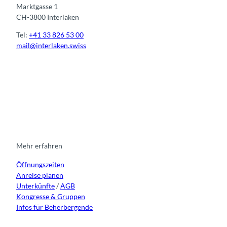
Marktgasse 1
CH-3800 Interlaken
Tel:
+41 33 826 53 00
mail@interlaken.swiss
I
F
y
L
n
a
o
i
s
c
u
n
t
e
t
k
a
b
u
e
g
o
b
d
r
o
e
i
Mehr erfahren
a
k
n
Öffnungszeiten
m
Anreise planen
Unterkünfte
/
AGB
Kongresse & Gruppen
Infos für Beherbergende