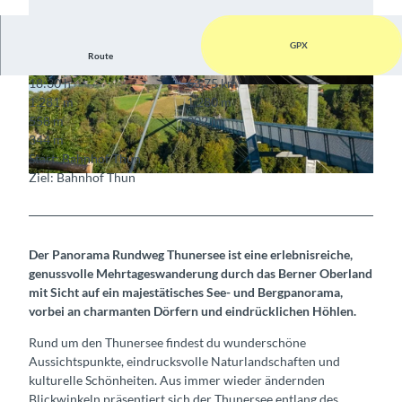
GPX
Route
18:30 h
63,75 km
© Interlaken Tourismus, Interlaken Tourismus
© Interlaken Tourismus
1.281 m
1.280 m
558 m
902 m
344 m
Start: Bahnhof Thun
Ziel: Bahnhof Thun
© Mike Kaufmann, Interlaken Tourismus, Interlaken Tourismus
Der Panorama Rundweg Thunersee ist eine erlebnisreiche,
genussvolle Mehrtageswanderung durch das Berner Oberland
mit Sicht auf ein majestätisches See- und Bergpanorama,
vorbei an charmanten Dörfern und eindrücklichen Höhlen.
Rund um den Thunersee findest du wunderschöne
Aussichtspunkte, eindrucksvolle Naturlandschaften und
kulturelle Schönheiten. Aus immer wieder ändernden
Blickwinkeln präsentiert sich der Thunersee entlang des