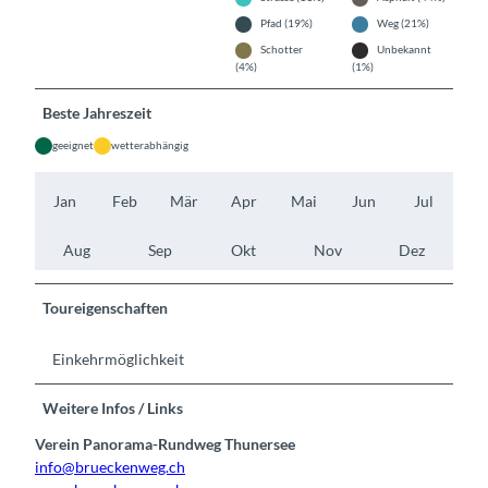
Pfad (19%)
Weg (21%)
Schotter
Unbekannt
(4%)
(1%)
Beste Jahreszeit
geeignet
wetterabhängig
Jan
Feb
Mär
Apr
Mai
Jun
Jul
Aug
Sep
Okt
Nov
Dez
Toureigenschaften
Einkehrmöglichkeit
Weitere Infos / Links
Verein Panorama-Rundweg Thunersee
info@brueckenweg.ch