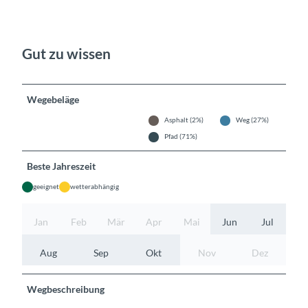
Gut zu wissen
Wegebeläge
Asphalt (2%)
Weg (27%)
Pfad (71%)
Beste Jahreszeit
geeignet
wetterabhängig
Jan
Feb
Mär
Apr
Mai
Jun
Jul
Aug
Sep
Okt
Nov
Dez
Wegbeschreibung