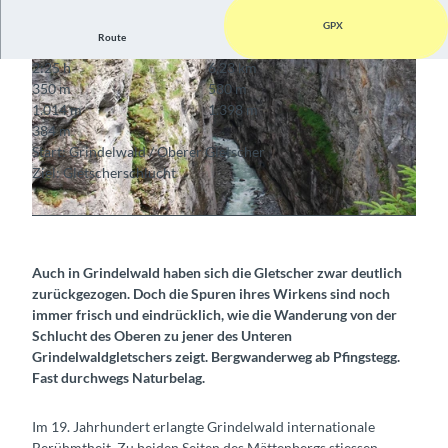
GPX
Route
2:25 h
6,23 km
350 m
580 m
1.014 m
1.398 m
384 m
Start: Grindelwald / Oberer Gletscher
Ziel: Gletscherschlucht
© Markus Schluep, Berner Wanderwege
© Markus Schluep, Berner Wanderwege
Auch in Grindelwald haben sich die Gletscher zwar deutlich
zurückgezogen. Doch die Spuren ihres Wirkens sind noch
immer frisch und eindrücklich, wie die Wanderung von der
Schlucht des Oberen zu jener des Unteren
Grindelwaldgletschers zeigt. Bergwanderweg ab Pfingstegg.
Fast durchwegs Naturbelag.
Im 19. Jahrhundert erlangte Grindelwald internationale
Berühmtheit. Zu beiden Seiten des Mättenbergs stiessen