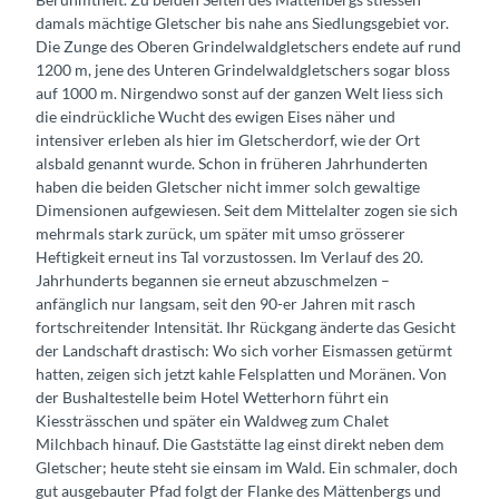
damals mächtige Gletscher bis nahe ans Siedlungsgebiet vor.
Die Zunge des Oberen Grindelwaldgletschers endete auf rund
1200 m, jene des Unteren Grindelwaldgletschers sogar bloss
auf 1000 m. Nirgendwo sonst auf der ganzen Welt liess sich
die eindrückliche Wucht des ewigen Eises näher und
intensiver erleben als hier im Gletscherdorf, wie der Ort
alsbald genannt wurde. Schon in früheren Jahrhunderten
haben die beiden Gletscher nicht immer solch gewaltige
Dimensionen aufgewiesen. Seit dem Mittelalter zogen sie sich
mehrmals stark zurück, um später mit umso grösserer
Heftigkeit erneut ins Tal vorzustossen. Im Verlauf des 20.
Jahrhunderts begannen sie erneut abzuschmelzen –
anfänglich nur langsam, seit den 90-er Jahren mit rasch
fortschreitender Intensität. Ihr Rückgang änderte das Gesicht
der Landschaft drastisch: Wo sich vorher Eismassen getürmt
hatten, zeigen sich jetzt kahle Felsplatten und Moränen. Von
der Bushaltestelle beim Hotel Wetterhorn führt ein
Kiessträsschen und später ein Waldweg zum Chalet
Milchbach hinauf. Die Gaststätte lag einst direkt neben dem
Gletscher; heute steht sie einsam im Wald. Ein schmaler, doch
gut ausgebauter Pfad folgt der Flanke des Mättenbergs und