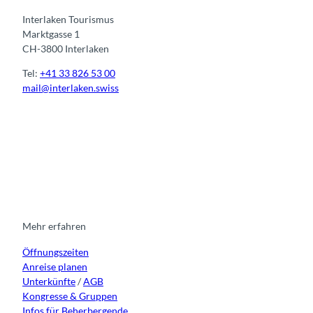
Interlaken Tourismus
Marktgasse 1
CH-3800 Interlaken
Tel:
+41 33 826 53 00
mail@interlaken.swiss
I
F
y
L
n
a
o
i
s
c
u
n
t
e
t
k
a
b
u
e
g
o
b
d
r
o
e
i
Mehr erfahren
a
k
n
Öffnungszeiten
m
Anreise planen
Unterkünfte
/
AGB
Kongresse & Gruppen
Infos für Beherbergende