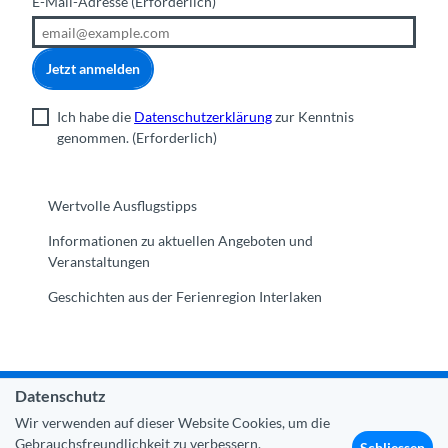
E-Mail-Adresse
(Erforderlich)
Jetzt anmelden
Ich habe die
Datenschutzerklärung
zur Kenntnis
genommen.
(Erforderlich)
Wertvolle Ausflugstipps
Informationen zu aktuellen Angeboten und
Veranstaltungen
Geschichten aus der Ferienregion Interlaken
Datenschutz
Gemeinde Interlaken
|
Impressum
|
Datenschutz
|
Kontakt
Wir verwenden auf dieser Website Cookies, um die
|
Über uns
|
Trade Corner
|
Medien
|
Partner
Gebrauchsfreundlichkeit zu verbessern.
Schliessen