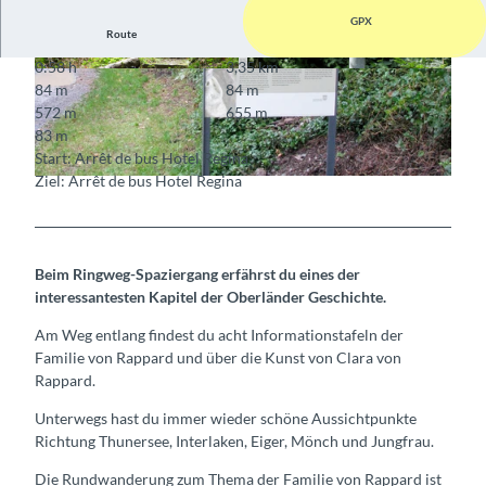
GPX
Route
0:58 h
3,35 km
© Interlaken Tourismus, Interlaken Tourismus
© Interlaken Tourismus, Interlaken Tourismus
84 m
84 m
572 m
655 m
83 m
Start: Arrêt de bus Hotel Regina
Ziel: Arrêt de bus Hotel Regina
© Interlaken Tourismus, Interlaken Tourismus
Beim Ringweg-Spaziergang erfährst du eines der
interessantesten Kapitel der Oberländer Geschichte.
Am Weg entlang findest du acht Informationstafeln der
Familie von Rappard und über die Kunst von Clara von
Rappard.
Unterwegs hast du immer wieder schöne Aussichtpunkte
Richtung Thunersee, Interlaken, Eiger, Mönch und Jungfrau.
Die Rundwanderung zum Thema der Familie von Rappard ist