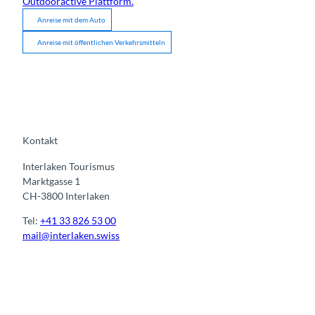
Outdooractive Plattform.
Anreise mit dem Auto
Anreise mit öffentlichen Verkehrsmitteln
Kontakt
Interlaken Tourismus
Marktgasse 1
CH-3800 Interlaken
Tel:
+41 33 826 53 00
mail@interlaken.swiss
I
F
y
L
n
a
o
i