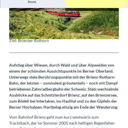
Route
5:20 h
10,59 km
© Brienz Rothorn Bahn AG, Brienz Rothorn B
© Brienz Rothorn Bahn AG, Berner Wanderwe
1.778 m
92 m
ahn AG
ge
567 m
2.344 m
1.777 m
Start: Brienz
Ziel: Brienzer Rothorn
© Brienz Rothorn Bahn AG, Brienz Rothorn Bahn AG
Aufstieg über Wiesen, durch Wald und über Alpweiden von
einem der schönsten Aussichtspunkte im Berner Oberland.
Unterwegs viele Berührungspunkte mit der Brienz-Rothorn-
Bahn, der letzten – zumindest grösstenteils – noch mit Dampf
betriebenen Zahnradbergbahn der Schweiz. Stets wechselnde
Ausblicke auf das Schnitzlerdorf Brienz, auf den Brienzersee,
zum Bödeli bei Interlaken, ins Haslital und zu den Gipfeln der
Berner Hochalpen. Hartbelag einzig am Ende der Wanderung.
Vom Bahnhof Brienz geht man kurz westwärts zum
Trachtbach, der im Sommer 2005 nach heftigen Regenfällen