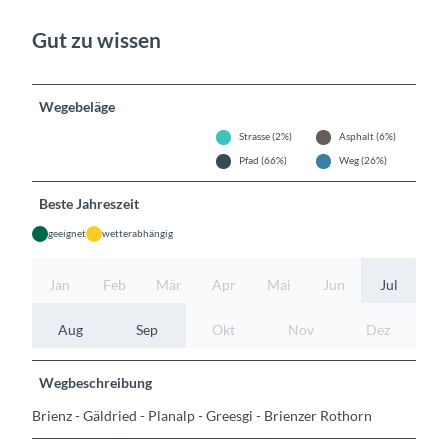
Gut zu wissen
Wegebeläge
Strasse (2%)
Asphalt (6%)
Pfad (66%)
Weg (26%)
Beste Jahreszeit
geeignet
wetterabhängig
Jan
Feb
Mär
Apr
Mai
Jun
Jul
Aug
Sep
Okt
Nov
Dez
Wegbeschreibung
Brienz - Gäldried - Planalp - Greesgi - Brienzer Rothorn