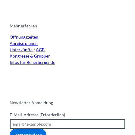
s
c
u
n
t
e
t
k
a
b
u
e
g
o
b
d
r
o
e
i
Mehr erfahren
a
k
n
Öffnungszeiten
m
Anreise planen
Unterkünfte
/
AGB
Kongresse & Gruppen
Infos für Beherbergende
Newsletter Anmeldung
E-Mail-Adresse
(Erforderlich)
Jetzt anmelden