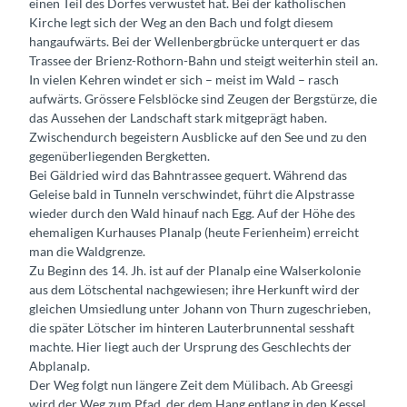
einen Teil des Dorfes verwüstet hat. Bei der katholischen
Kirche legt sich der Weg an den Bach und folgt diesem
hangaufwärts. Bei der Wellenbergbrücke unterquert er das
Trassee der Brienz-Rothorn-Bahn und steigt weiterhin steil an.
In vielen Kehren windet er sich – meist im Wald – rasch
aufwärts. Grössere Felsblöcke sind Zeugen der Bergstürze, die
das Aussehen der Landschaft stark mitgeprägt haben.
Zwischendurch begeistern Ausblicke auf den See und zu den
gegenüberliegenden Bergketten.
Bei Gäldried wird das Bahntrassee gequert. Während das
Geleise bald in Tunneln verschwindet, führt die Alpstrasse
wieder durch den Wald hinauf nach Egg. Auf der Höhe des
ehemaligen Kurhauses Planalp (heute Ferienheim) erreicht
man die Waldgrenze.
Zu Beginn des 14. Jh. ist auf der Planalp eine Walserkolonie
aus dem Lötschental nachgewiesen; ihre Herkunft wird der
gleichen Umsiedlung unter Johann von Thurn zugeschrieben,
die später Lötscher im hinteren Lauterbrunnental sesshaft
machte. Hier liegt auch der Ursprung des Geschlechts der
Abplanalp.
Der Weg folgt nun längere Zeit dem Mülibach. Ab Greesgi
wird der Weg zum Pfad, der dem Hang entlang in den Kessel