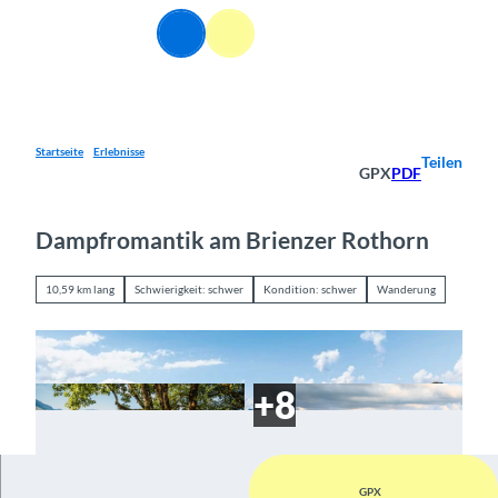
Z
DE
u
Webcams
Informationen
Suche
Menü
m
I
n
h
a
Startseite
Erlebnisse
Teilen
GPX
PDF
l
t
Dampfromantik am Brienzer Rothorn
10,59 km lang
Schwierigkeit: schwer
Kondition: schwer
Wanderung
GPX