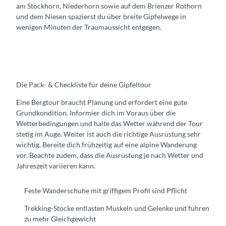
am Stockhorn, Niederhorn sowie auf dem Brienzer Rothorn
f
und dem Niesen spazierst du über breite Gipfelwege in
l
wenigen Minuten der Traumaussicht entgegen.
ü
g
e
Die Pack- & Checkliste für deine Gipfeltour
Eine Bergtour braucht Planung und erfordert eine gute
Grundkondition. Informier dich im Voraus über die
Wetterbedingungen und halte das Wetter während der Tour
stetig im Auge. Weiter ist auch die richtige Ausrüstung sehr
wichtig. Bereite dich frühzeitig auf eine alpine Wanderung
vor. Beachte zudem, dass die Ausrüstung je nach Wetter und
Jahreszeit variieren kann.
Feste Wanderschuhe mit griffigem Profil sind Pflicht
Trekking-Stöcke entlasten Muskeln und Gelenke und führen
zu mehr Gleichgewicht