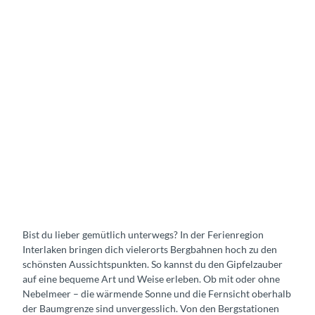
n
M
e
h
r
B
Bist du lieber gemütlich unterwegs? In der Ferienregion
e
Interlaken bringen dich vielerorts Bergbahnen hoch zu den
r
schönsten Aussichtspunkten. So kannst du den Gipfelzauber
g
auf eine bequeme Art und Weise erleben. Ob mit oder ohne
a
Nebelmeer – die wärmende Sonne und die Fernsicht oberhalb
u
der Baumgrenze sind unvergesslich. Von den Bergstationen
s