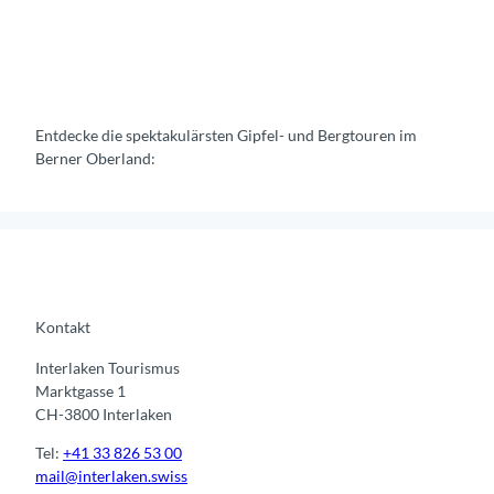
a
m
p
i
n
g
Entdecke die spektakulärsten Gipfel- und Bergtouren im
s
Berner Oberland:
Kontakt
Interlaken Tourismus
Marktgasse 1
CH-3800 Interlaken
Tel:
+41 33 826 53 00
mail@interlaken.swiss