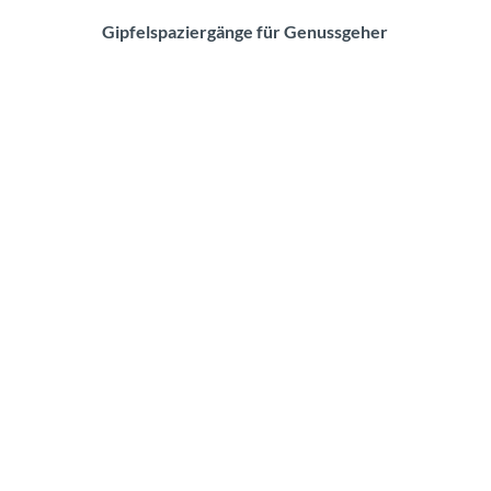
Gipfelspaziergänge für Genussgeher
B
r