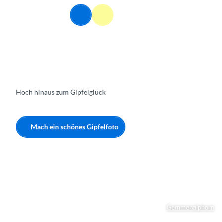
Z
DE
u
Webcams
Informationen
Suche
Menü
m
I
n
h
a
l
t
Hoch hinaus zum Gipfelglück
Mach ein schönes Gipfelfoto
Gemmenalphorn