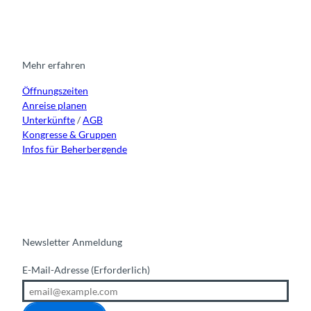
s
c
u
n
t
e
t
k
a
b
u
e
g
o
b
d
r
o
e
i
Mehr erfahren
a
k
n
Öffnungszeiten
m
Anreise planen
Unterkünfte
/
AGB
Kongresse & Gruppen
Infos für Beherbergende
Newsletter Anmeldung
E-Mail-Adresse
(Erforderlich)