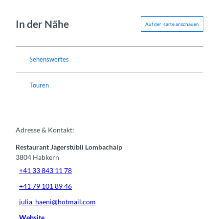
In der Nähe
Auf der Karte anschauen
Sehenswertes
Touren
Adresse & Kontakt:
Restaurant Jägerstübli Lombachalp
3804
Habkern
+41 33 843 11 78
+41 79 101 89 46
julia_haeni@hotmail.com
Website