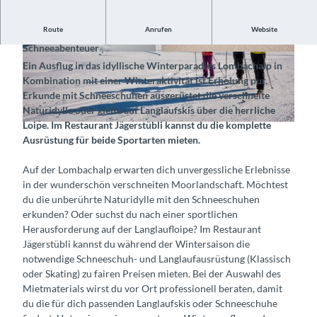
Route
Anrufen
Website
Miete die passende Ausrüstung und starte dein
Schneeabenteuer
© Restaurant Jägerstübli Lombachalp, Interlake
© Restaurant Jägerstübli Lombachalp, Interlake
Ein Ausflug in das idyllische Winterparadies Lombachalp in
n Tourismus |
CC-BY-SA
n Tourismus |
CC-BY-SA
Kombination mit einer Winteraktivität ist Erholung pur.
Erkunde mit Schneeschuhen ausgerüstet die verschneite
Naturidylle oder gleite auf Langlaufskis über die herrliche
Loipe. Im Restaurant Jägerstübli kannst du die komplette
© Restaurant Jägerstübli Lombachalp, Interlaken Tourismus |
CC-BY-SA
Ausrüstung für beide Sportarten mieten.
Auf der Lombachalp erwarten dich unvergessliche Erlebnisse
in der wunderschön verschneiten Moorlandschaft. Möchtest
du die unberührte Naturidylle mit den Schneeschuhen
erkunden? Oder suchst du nach einer sportlichen
Herausforderung auf der Langlaufloipe? Im Restaurant
Jägerstübli kannst du während der Wintersaison die
notwendige Schneeschuh- und Langlaufausrüstung (Klassisch
oder Skating) zu fairen Preisen mieten. Bei der Auswahl des
Mietmaterials wirst du vor Ort professionell beraten, damit
du die für dich passenden Langlaufskis oder Schneeschuhe