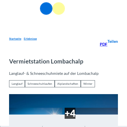
Z
DE
u
Webcams
Informationen
Suche
Menü
m
I
n
h
a
Startseite
Erlebnisse
Teilen
PDF
l
t
Vermietstation Lombachalp
Langlauf- & Schneeschuhmiete auf der Lombachalp
Langlauf
Schneeschuhlaufen
Alplandschaften
Winter