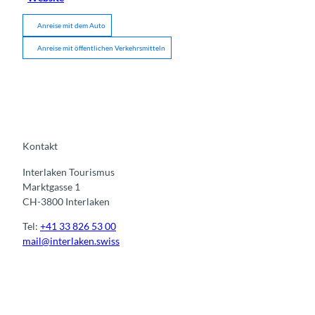
Anreise mit dem Auto
Anreise mit öffentlichen Verkehrsmitteln
Kontakt
Interlaken Tourismus
Marktgasse 1
CH-3800 Interlaken
Tel:
+41 33 826 53 00
mail@interlaken.swiss
I
F
y
L
n
a
o
i