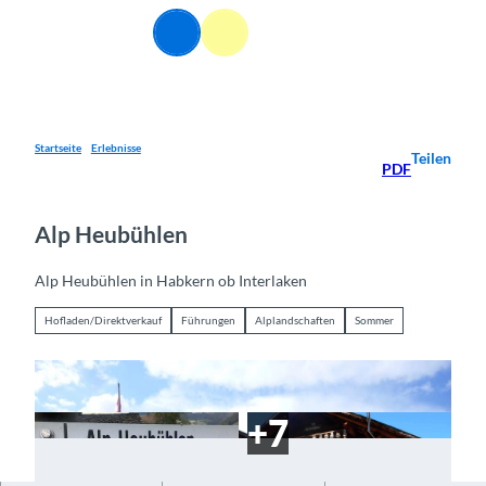
Z
DE
u
Webcams
Informationen
Suche
Menü
m
I
n
h
a
Startseite
Erlebnisse
Teilen
PDF
l
t
Alp Heubühlen
Alp Heubühlen in Habkern ob Interlaken
Hofladen/Direktverkauf
Führungen
Alplandschaften
Sommer