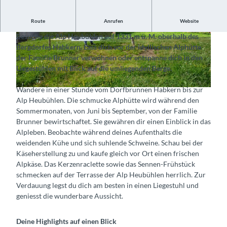
Route
Anrufen
Website
Erlebe das Alpleben im Berner Oberland
Besuche die Alp Heubühlen auf 1331 m ü. M. oberhalb des
©
CC-BY-SA
©
CC-BY-SA
Bergdorfes Habkern. Lass dich vor der idyllischen Alphütte
der Familie Brunner verwöhnen oder entspanne dich in den
Liegestühlen mit Blick auf die umliegenden Berge.
Wandere in einer Stunde vom Dorfbrunnen Habkern bis zur
© Alp Heubühlen, Roland Brunner, Interlaken Tourismus |
CC-BY-SA
Alp Heubühlen. Die schmucke Alphütte wird während den
Sommermonaten, von Juni bis September, von der Familie
Brunner bewirtschaftet. Sie gewähren dir einen Einblick in das
Alpleben. Beobachte während deines Aufenthalts die
weidenden Kühe und sich suhlende Schweine. Schau bei der
Käseherstellung zu und kaufe gleich vor Ort einen frischen
Alpkäse. Das Kerzenraclette sowie das Sennen-Frühstück
schmecken auf der Terrasse der Alp Heubühlen herrlich. Zur
Verdauung legst du dich am besten in einen Liegestuhl und
geniesst die wunderbare Aussicht.
Deine Highlights auf einen Blick