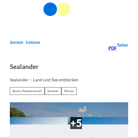
Z
DE
u
Webcams
Informationen
Suche
Menü
m
I
n
h
a
Startseite
Erlebnisse
Teilen
PDF
l
t
Sealander
Sealander – Land und See entdecken
Boots-/Pedaloverleih
Sommer
Winter