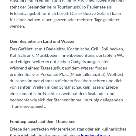
Ausfahrt mit Freunden und Familie. Als schweizweite Neuheit
steht der Sealander beim Tourismusbüro Faulensee als
Erlebnisangebot für dich bereit. Das exklusive Gefährt kann
für einen halben, einen ganzen oder mehrere Tage gemietet
werden.
Dein Begleiter an Land und Wasser
Das Gefährt ist mit Badeleiter, Kochnische, Grill, Spülbecken,
Kühlschrank, Musikboxen, Innenbeleuchtung, portablem WC
und einigen weiteren nützlichen Gadgets ausgerüstet.
Während einem Tagesausflug auf dem Wasser finden
problemlos vier Personen Platz (Maximalkapazität). Wolltest
du schon immer einmal auf einem See übernachten und dich
von sanften Wellen in den Schlaf schaukeln lassen? Erlebe
eine romantische Nacht zu zweit auf dem Sealander und
beobachte wie sich der Sternenhimmel im ruhig daliegenden
Thunersee spiegelt.
Fondueplausch auf dem Thunersee
Erlebe den perfekten Wintererlebnistag oder ein kulinarisches
Käse-Highlight im Sommer mit einem
Fondueplausch
.