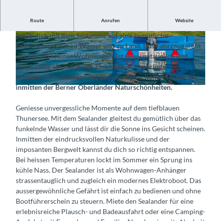
Route
Anrufen
Website
Erlebe unvergessliche Momente auf dem Thunersee
Begib dich mit dem Sealander auf eine gemütliche
© Spiez Marketing AG, Interlaken Tourismus |
© Spiez Marketing AG, Interlaken Tourismus |
Entdeckungstour zu Wasser und zu Land. Das Fahrzeug sieht
CC-BY-SA
CC-BY-SA
aus wie ein kleiner Wohnwagen, ist strassentauglich und
gleichzeitig ein modernes Elektroboot. Verbringe
erlebnisreiche Stunden auf dem wunderschönen Thunersee
inmitten der Berner Oberländer Naturschönheiten.
© Spiez Marketing AG, Interlaken Tourismus |
CC-BY-SA
Geniesse unvergessliche Momente auf dem tiefblauen
Thunersee. Mit dem Sealander gleitest du gemütlich über das
funkelnde Wasser und lässt dir die Sonne ins Gesicht scheinen.
Inmitten der eindrucksvollen Naturkulisse und der
imposanten Bergwelt kannst du dich so richtig entspannen.
Bei heissen Temperaturen lockt im Sommer ein Sprung ins
kühle Nass. Der Sealander ist als Wohnwagen-Anhänger
strassentauglich und zugleich ein modernes Elektroboot. Das
aussergewöhnliche Gefährt ist einfach zu bedienen und ohne
Bootführerschein zu steuern. Miete den Sealander für eine
erlebnisreiche Plausch- und Badeausfahrt oder eine Camping-