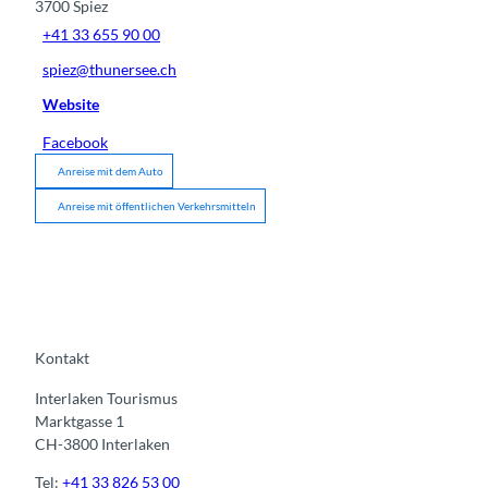
3700
Spiez
+41 33 655 90 00
spiez@thunersee.ch
Website
Facebook
Anreise mit dem Auto
Anreise mit öffentlichen Verkehrsmitteln
Kontakt
Interlaken Tourismus
Marktgasse 1
CH-3800 Interlaken
Tel:
+41 33 826 53 00