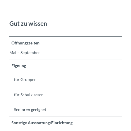
-
k
r
p
a
o
m
o
a
Gut zu wissen
l
-
-
n
s
a
Öffnungszeiten
o
t
l
u
Mai – September
a
r
r
i
Eignung
b
d
e
y
für Gruppen
h
l
e
l
i
e
für Schulklassen
z
t
Senioren geeignet
Sonstige Ausstattung/Einrichtung