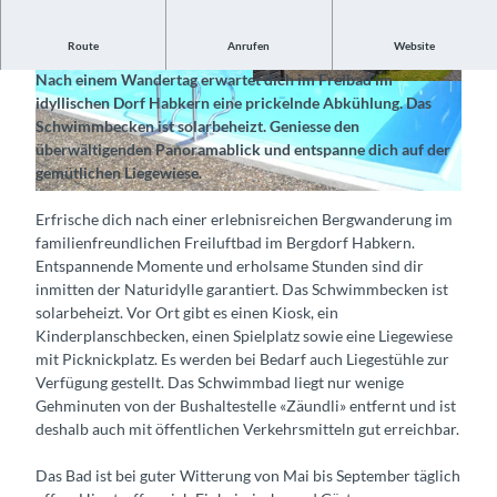
Route
Anrufen
Website
Herrliche Abkühlung in alpiner Umgebung
Nach einem Wandertag erwartet dich im Freibad im
h
h
idyllischen Dorf Habkern eine prickelnde Abkühlung. Das
a
a
Schwimmbecken ist solarbeheizt. Geniesse den
b
b
überwältigenden Panoramablick und entspanne dich auf der
k
k
gemütlichen Liegewiese.
e
e
h
r
r
Erfrische dich nach einer erlebnisreichen Bergwanderung im
a
n
n
familienfreundlichen Freiluftbad im Bergdorf Habkern.
b
-
-
Entspannende Momente und erholsame Stunden sind dir
k
s
s
inmitten der Naturidylle garantiert. Das Schwimmbecken ist
e
c
c
solarbeheizt. Vor Ort gibt es einen Kiosk, ein
r
h
h
Kinderplanschbecken, einen Spielplatz sowie eine Liegewiese
n
w
w
mit Picknickplatz. Es werden bei Bedarf auch Liegestühle zur
-
i
i
Verfügung gestellt. Das Schwimmbad liegt nur wenige
s
m
m
Gehminuten von der Bushaltestelle «Zäundli» entfernt und ist
c
m
m
deshalb auch mit öffentlichen Verkehrsmitteln gut erreichbar.
h
b
b
w
a
a
Das Bad ist bei guter Witterung von Mai bis September täglich
i
d
d