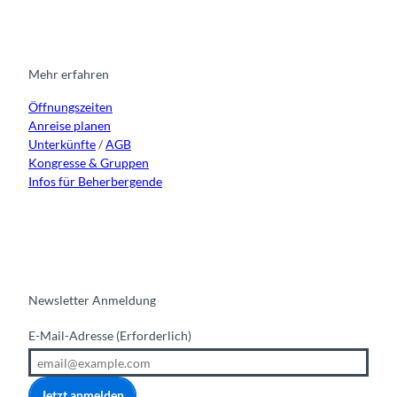
t
e
t
k
a
b
u
e
g
o
b
d
r
o
e
i
Mehr erfahren
a
k
n
Öffnungszeiten
m
Anreise planen
Unterkünfte
/
AGB
Kongresse & Gruppen
Infos für Beherbergende
Newsletter Anmeldung
E-Mail-Adresse
(Erforderlich)
Jetzt anmelden