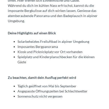
offen. Hier treffen sich Einheimische und Gäste.
m
-
-
Während du dich im kühlen Nass erfrischst, kannst du die
m
f
f
imposante Bergkulisse auf dich wirken lassen. Geniesse das
b
r
r
atemberaubende Panorama und den Badeplausch in alpiner
a
e
e
Umgebung.
d
i
i
-
l
l
f
Deine Highlights auf einen Blick
u
u
r
f
f
Solarbeheiztes Freiluftbad in alpiner Umgebung
e
t
t
Imposantes Bergpanorama
i
-
-
Kiosk und Picknickplatz vor Ort vorhanden
l
s
s
Spielplatz und Kinderplanschbecken für die kleinen
u
o
o
Gäste
f
m
m
t
m
m
-
e
e
Zu beachten, damit dein Ausflug perfekt wird
s
r
r
o
-
-
Täglich geöffnet von Mai bis September
m
k
p
Angepasste Öffnungszeiten bei Schlechtwetter
m
i
a
Sonnenschutz nicht vergessen
e
o
n
r
s
o