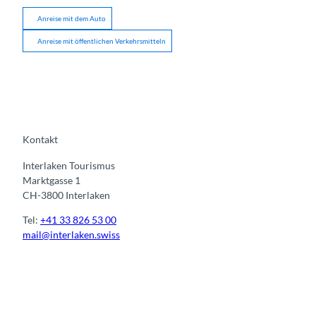
Anreise mit dem Auto
Anreise mit öffentlichen Verkehrsmitteln
Kontakt
Interlaken Tourismus
Marktgasse 1
CH-3800 Interlaken
Tel:
+41 33 826 53 00
mail@interlaken.swiss
I
F
y
L
n
a
o
i
s
c
u
n