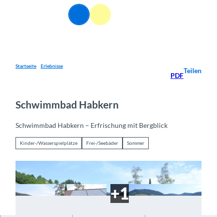
Z
DE
u
Webcams
Informationen
Suche
Menü
m
I
n
h
a
Startseite
Erlebnisse
Teilen
PDF
l
t
Schwimmbad Habkern
Schwimmbad Habkern – Erfrischung mit Bergblick
Kinder-/Wasserspielplätze
Frei-/Seebäder
Sommer