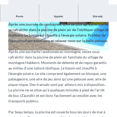
Route
Appeler
Site web
Détente et rafraîchissement dans un environnement alpin
Après une journée de randonnée, quoi de plus agréable que de
se rafraîchir dans la piscine de plein air de l’idyllique village de
Habkern. Le bassin est chauffé à l’énergie solaire. Profitez de
l’époustouflant panorama et relaxez-vous sur la belle pelouse.
Après une excitante randonnée en montagne, venez vous
rafraîchir dans la piscine de plein air familiale du village de
montagne Habkern. Moments de détente et de repos garantis
au milieu d’une nature idyllique. Le bassin est chauffé à
l’énergie solaire. Le site comprend également un kiosque, une
pataugeoire, une aire de jeu ainsi qu’une pelouse avec aire de
pique-nique. Des transats sont par ailleurs mis à disposition.
La piscine ne se situe qu’à quelques minutes à pied de l’arrêt
de bus «Zäundli» et est donc facilement accessible avec les
transports publics.
Par beau temps, la piscine est ouverte tous les jours de mai à