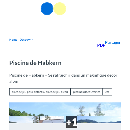
T
FR
o
Webcams
Information
Recherche
Menu
c
o
n
t
e
Home
Découvrir
Partager
PDF
n
t
Piscine de Habkern
Piscine de Habkern – Se rafraîchir dans un magnifique décor
alpin
aires de jeu pour enfants / aires de jeu d'eau
piscines découvertes
été