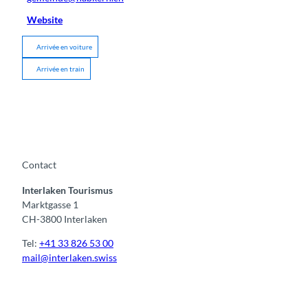
Website
Arrivée en voiture
Arrivée en train
Contact
Interlaken Tourismus
Marktgasse 1
CH-3800 Interlaken
Tel:
+41 33 826 53 00
mail@interlaken.swiss
F
Y
I
t
L