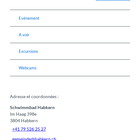
Evénement
A voir
Excursions
Webcams
Adresse et coordonnées :
Schwimmbad Habkern
Im Haag 398e
3804
Habkern
+41 79 526 25 27
gemeinde@habkern.ch