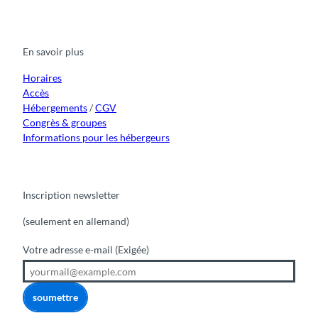
a
o
n
i
i
c
u
s
k
n
e
t
t
t
k
b
u
a
o
e
o
b
g
k
d
En savoir plus
o
e
r
I
k
a
n
m
Horaires
Accès
Hébergements
/
CGV
Congrès & groupes
Informations pour les hébergeurs
Inscription newsletter
(seulement en allemand)
Votre adresse e-mail
(Exigée)
soumettre