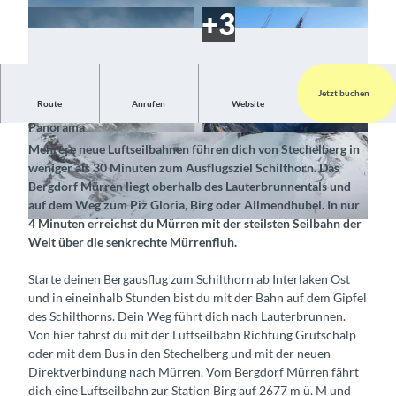
Jetzt buchen
Route
Anrufen
Website
Fahr mit der neuen Luftseilbahn Richtung 360-Grad
Panorama
© Interlaken Tourismus, Schilthornbahnen AG
©
CC-BY-SA
Mehrere neue Luftseilbahnen führen dich von Stechelberg in
|
CC-BY-SA
weniger als 30 Minuten zum Ausflugsziel Schilthorn. Das
Bergdorf Mürren liegt oberhalb des Lauterbrunnentals und
auf dem Weg zum Piz Gloria, Birg oder Allmendhubel. In nur
4 Minuten erreichst du Mürren mit der steilsten Seilbahn der
© Interlaken Tourismus, Schilthornbahnen AG |
CC-BY-SA
Welt über die senkrechte Mürrenfluh.
Starte deinen Bergausflug zum Schilthorn ab Interlaken Ost
und in eineinhalb Stunden bist du mit der Bahn auf dem Gipfel
des Schilthorns. Dein Weg führt dich nach Lauterbrunnen.
Von hier fährst du mit der Luftseilbahn Richtung Grütschalp
oder mit dem Bus in den Stechelberg und mit der neuen
Direktverbindung nach Mürren. Vom Bergdorf Mürren fährt
dich eine Luftseilbahn zur Station Birg auf 2677 m ü. M und