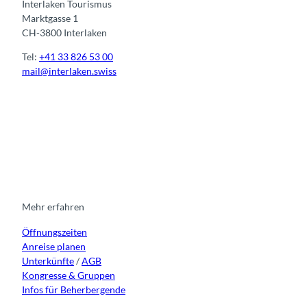
Interlaken Tourismus
Marktgasse 1
CH-3800 Interlaken
Tel:
+41 33 826 53 00
mail@interlaken.swiss
I
F
y
L
n
a
o
i
s
c
u
n
t
e
t
k
a
b
u
e
g
o
b
d
r
o
e
i
Mehr erfahren
a
k
n
Öffnungszeiten
m
Anreise planen
Unterkünfte
/
AGB
Kongresse & Gruppen
Infos für Beherbergende