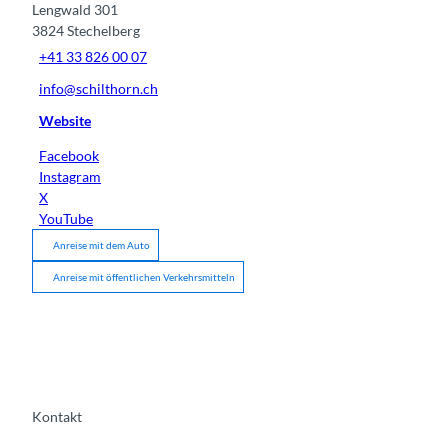
Lengwald 301
3824
Stechelberg
+41 33 826 00 07
info@schilthorn.ch
Website
Facebook
Instagram
X
YouTube
Anreise mit dem Auto
Anreise mit öffentlichen Verkehrsmitteln
Kontakt