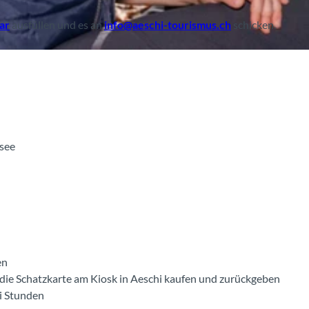
ar
ausfüllen und es an
info@aeschi-tourismus.ch
schicken.
see
en
die Schatzkarte am Kiosk in Aeschi kaufen und zurückgeben
ei Stunden