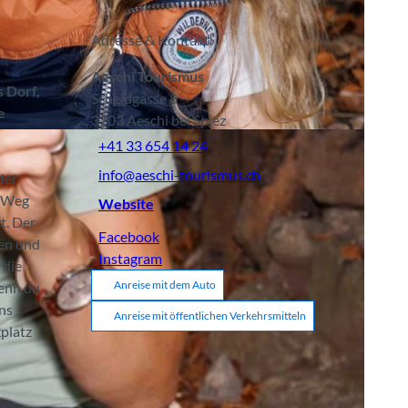
Adresse & Kontakt:
Aeschi Tourismus
s Dorf,
Scheidgasse 8
e
3703
Aeschi bei Spiez
ach) |
CC-BY-SA
+41 33 654 14 24
info@aeschi-tourismus.ch
der
e Weg
Website
t. Der
Facebook
gen und
Instagram
 die
Anreise mit dem Auto
Wenn du
ins
Anreise mit öffentlichen Verkehrsmitteln
platz