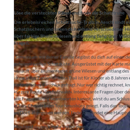
Löse die versteckten Rätsel und finde die Schatztruhe
Die erlebnisreichen Schatzsuche-Trails in Aeschi sindt 
Schatzsuchern und lotsen dich anhand verschiedener Hinw
über farbige Blumenwiesen und entlang tiefgrüner Wäld
Fragen.
© Interlaken Tourismus, Aeschi Tourismus (Silvia Rohrbach) |
CC-BY-SA
Gemeinsam mit deiner Familie begibst du dich auf einen de
geheimnisvollen Schatzkiste. Ausgerüstet mit der Karte ma
verläuft über Blumenfelder, grüne Wiesen und entlang des
«Knack das Zahlenschloss» Trail ist für Kinder ab 8 Jahren
rechnerisches Geschick gefragt. Nur wer richtig rechnet, kn
kürzere Route «Seeholzwald». Interessante Fragen über d
alle Fragen richtig beantworten kannst, wirst du am Schlu
«Chäs-Chessi» beim Tourismusbüro gelegt. Falls das Touri
im Dorf) abgegeben werden. Ende Jahr findet eine Hauptverl
Möchtest du noch mehr verborgene Schätze finden? Der Mini