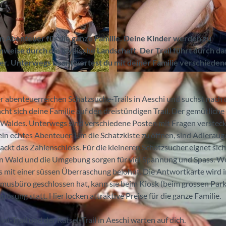
ein Abenteuer für die ganze Familie. Deine Kinder werden zu
eise durch die idyllische Landschaft. Der Trail führt durch da
er. Unterwegs beantwortest du mit deiner Familie verschieden
© Interlaken Tourismus, Aeschi Tourismus (Silvia Rohrb
r abenteuerreichen Schatzsuche-Trails in Aeschi und suchst nach 
cht sich deine Familie auf den dreistündigen Trail. Der gemütlich
 Waldes. Unterwegs sind verschiedene Posten mit Fragen versteck
 ein echtes Abenteuer. Um die Schatzkiste zu öffnen, sind Adlerau
ackt das Zahlenschloss. Für die kleineren Schatzsucher eignet sich
en Wald und die Umgebung sorgen für viel Spannung und Spass. 
ss mit einer süssen Überraschung belohnt. Die Antwortkarte wird 
smusbüro geschlossen hat, kann sie beim Kiosk (beim grossen Park
osung statt. Hier locken attraktive Preise für die ganze Familie.
-Trail und der Rätsel-Trail in Aeschi warten auf dich.