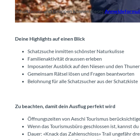
Schulklassen und Gruppen können dieses
Anmeldeformul
© Interlaken Tourismus, Aeschi Tourismus (Silvia Rohrbach) |
CC-BY-SA
Deine Highlights auf einen Blick
Schatzsuche inmitten schönster Naturkulisse
Familienaktivität draussen erleben
Imposanter Ausblick auf den Niesen und den Thuner
Gemeinsam Rätsel lösen und Fragen beantworten
Belohnung für alle Schatzsucher aus der Schatzkiste
Zu beachten, damit dein Ausflug perfekt wird
Öffnungszeiten von Aeschi Tourismus berücksichtig
Wenn das Tourismusbüro geschlossen ist, kannst du 
Dauer: «Knack das Zahlenschloss» Trail ungefähr dr