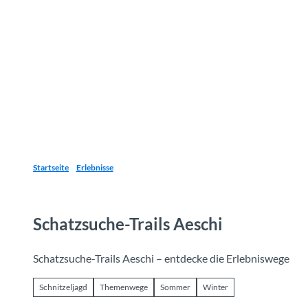
Z
u
Reiseziele
Erlebnisse
Planen
Webca
I
m
I
n
h
a
l
t
Startseite
Erlebnisse
Schatzsuche-Trails Aeschi
Schatzsuche-Trails Aeschi – entdecke die Erlebniswege
Schnitzeljagd
Themenwege
Sommer
Winter