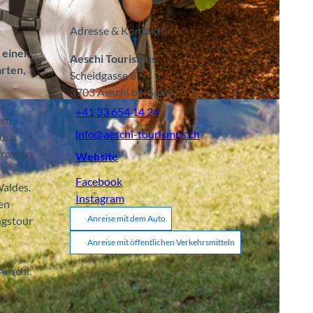
Adresse & Kontakt:
 einer
Aeschi Tourismus
arten,
Scheidgasse 8
3703
Aeschi bei Spiez
ach) |
CC-BY-SA
+41 33 654 14 24
en,
info@aeschi-tourismus.ch
büro
grossen
Website
Facebook
Waldes.
Instagram
en
Anreise mit dem Auto
ngstour
Anreise mit öffentlichen Verkehrsmitteln
Aeschi.