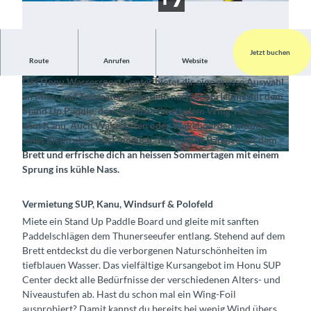
Jetzt buchen
Route
Anrufen
Website
Bewege dich auf dem Wasser und entspanne dich am Ufer
Das Honu Wassersport Center bietet dir eine grosse Auswahl
©
CC-BY-SA
© Honu Wassersportcenter, Interlaken Tourism
an Miet- und Testmaterial für dein nächstes Erlebnis mit dem
us |
CC-BY-SA
Stand Up Paddle, dem Windsurfbrett, dem Wing-Foil oder
dem Kanu. Auch Wakesurfen oder Wakeboarden mithilfe
eines Elektroboots ist möglich. Teste deine Balance auf dem
Brett und erfrische dich an heissen Sommertagen mit einem
©
CC-BY-NC
Sprung ins kühle Nass.
Vermietung SUP, Kanu, Windsurf & Polofeld
Miete ein Stand Up Paddle Board und gleite mit sanften
Paddelschlägen dem Thunerseeufer entlang. Stehend auf dem
Brett entdeckst du die verborgenen Naturschönheiten im
tiefblauen Wasser. Das vielfältige Kursangebot im Honu SUP
Center deckt alle Bedürfnisse der verschiedenen Alters- und
Niveaustufen ab. Hast du schon mal ein Wing-Foil
ausprobiert? Damit kannst du bereits bei wenig Wind übers