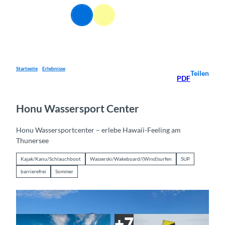
Z
DE
u
Webcams
Informationen
Suche
Menü
m
I
n
h
a
Startseite
Erlebnisse
Teilen
PDF
l
t
Honu Wassersport Center
Honu Wassersportcenter – erlebe Hawaii-Feeling am
Thunersee
Kajak/Kanu/Schlauchboot
Wasserski/Wakeboard/(Wind)surfen
SUP
barrierefrei
Sommer