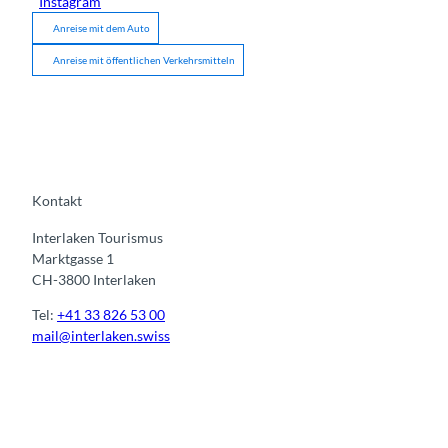
Instagram
Anreise mit dem Auto
Anreise mit öffentlichen Verkehrsmitteln
Kontakt
Interlaken Tourismus
Marktgasse 1
CH-3800 Interlaken
Tel:
+41 33 826 53 00
mail@interlaken.swiss
I
F
y
L
n
a
o
i