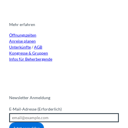
s
c
u
n
t
e
t
k
a
b
u
e
g
o
b
d
r
o
e
i
Mehr erfahren
a
k
n
Öffnungszeiten
m
Anreise planen
Unterkünfte
/
AGB
Kongresse & Gruppen
Infos für Beherbergende
Newsletter Anmeldung
E-Mail-Adresse
(Erforderlich)