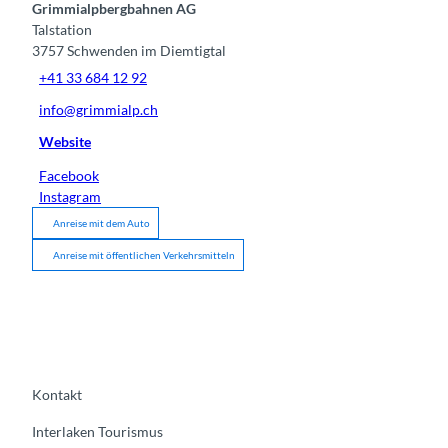
Grimmialpbergbahnen AG
Talstation
3757
Schwenden im Diemtigtal
+41 33 684 12 92
info@grimmialp.ch
Website
Facebook
Instagram
Anreise mit dem Auto
Anreise mit öffentlichen Verkehrsmitteln
Kontakt
Interlaken Tourismus