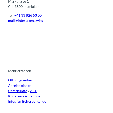
Marktgasse 1
CH-3800 Interlaken
Tel:
+41 33 826 53 00
mail@interlaken.swiss
I
F
y
L
n
a
o
i
s
c
u
n
t
e
t
k
a
b
u
e
g
o
b
d
r
o
e
i
Mehr erfahren
a
k
n
Öffnungszeiten
m
Anreise planen
Unterkünfte
/
AGB
Kongresse & Gruppen
Infos für Beherbergende