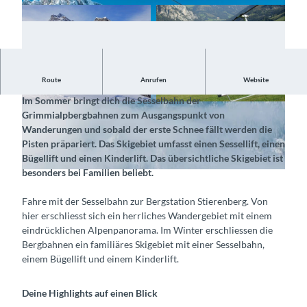
Route
Anrufen
Website
Mit der Sesselbahn zum Wanderparadies oder auf die Skipiste
Im Sommer bringt dich die Sesselbahn der
© Grimmialpbergbahnen AG, Interlaken Touris
© Grimmialpbergbahnen AG, Interlaken Touris
Grimmialpbergbahnen zum Ausgangspunkt von
mus |
CC-BY-SA
mus |
CC-BY-SA
Wanderungen und sobald der erste Schnee fällt werden die
Pisten präpariert. Das Skigebiet umfasst einen Sessellift, einen
Bügellift und einen Kinderlift. Das übersichtliche Skigebiet ist
besonders bei Familien beliebt.
© Grimmialpbergbahnen AG, Interlaken Tourismus |
CC-BY-SA
Fahre mit der Sesselbahn zur Bergstation Stierenberg. Von
hier erschliesst sich ein herrliches Wandergebiet mit einem
eindrücklichen Alpenpanorama. Im Winter erschliessen die
Bergbahnen ein familiäres Skigebiet mit einer Sesselbahn,
einem Bügellift und einem Kinderlift.
Deine Highlights auf einen Blick