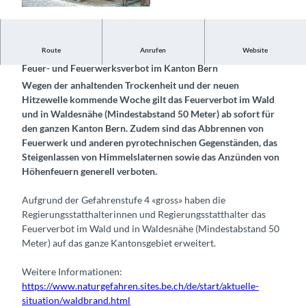
© Naturpark Diemtigtal, Interlaken Tourismus |
CC-BY-SA
Hinweis 23.7.2026
Route
Anrufen
Website
Feuer- und Feuerwerksverbot im Kanton Bern
Wegen der anhaltenden Trockenheit und der neuen
Hitzewelle kommende Woche gilt das Feuerverbot im Wald
und in Waldesnähe (Mindestabstand 50 Meter) ab sofort für
den ganzen Kanton Bern. Zudem sind das Abbrennen von
Feuerwerk und anderen pyrotechnischen Gegenständen, das
Steigenlassen von Himmelslaternen sowie das Anzünden von
Höhenfeuern generell verboten.
Aufgrund der Gefahrenstufe 4 «gross» haben die
Regierungsstatthalterinnen und Regierungsstatthalter das
Feuerverbot im Wald und in Waldesnähe (Mindestabstand 50
Meter) auf das ganze Kantonsgebiet erweitert.
Weitere Informationen:
https://www.naturgefahren.sites.be.ch/de/start/aktuelle-
situation/waldbrand.html