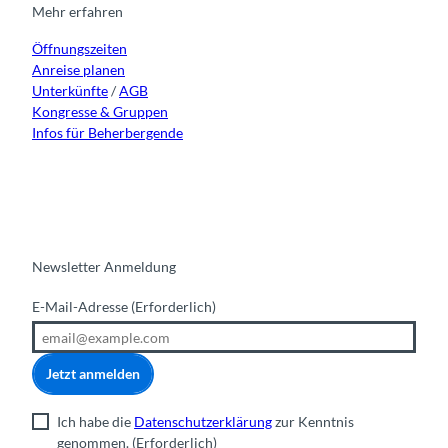
r
o
e
i
Mehr erfahren
a
k
n
Öffnungszeiten
m
Anreise planen
Unterkünfte
/
AGB
Kongresse & Gruppen
Infos für Beherbergende
Newsletter Anmeldung
E-Mail-Adresse
(Erforderlich)
Jetzt anmelden
Ich habe die
Datenschutzerklärung
zur Kenntnis
genommen.
(Erforderlich)