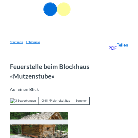
Z
DE
u
Webcams
Informationen
Suche
Menü
m
I
n
h
a
Startseite
Erlebnisse
Teilen
PDF
l
t
Feuerstelle beim Blockhaus
«Mutzenstube»
Auf einen Blick
3 Bewertungen
Grill-/Picknickplätze
Sommer