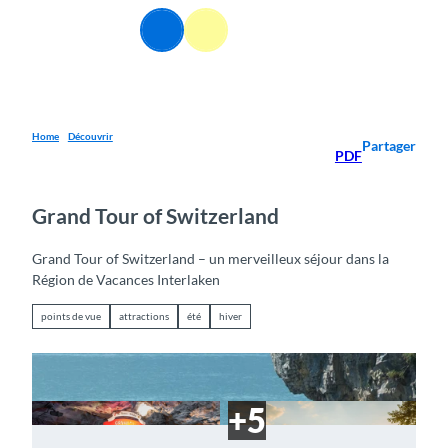
T
FR
o
Webcams
Information
Recherche
Menu
c
o
n
t
e
Home
Découvrir
Partager
PDF
n
t
Grand Tour of Switzerland
Grand Tour of Switzerland – un merveilleux séjour dans la
Région de Vacances Interlaken
points de vue
attractions
été
hiver