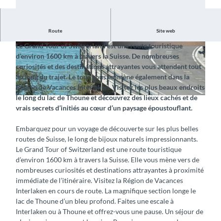
Route
Site web
Découvrez l’itinéraire fantastique le long du lac de Thoune
Le Grand Tour of Switzerland est une route touristique
© Schweiz Tourismus, Interlaken Tourismus |
© Tourismus-Organisation Interlaken, Interlake
d’environ 1600 km à travers la Suisse. De nombreuses
CC-BY-SA
n Tourismus |
CC-BY-SA
curiosités et des destinations attrayantes vous attendent tout
au long du trajet. Le tour vous emmène également dans la
Région de Vacances Interlaken. Visitez les plus beaux endroits
le long du lac de Thoune et découvrez des lieux cachés et de
© Tourismus-Organisation Interlaken, Interlaken Tourismus |
CC-BY-SA
vrais secrets d’initiés au cœur d’un paysage époustouflant.
Embarquez pour un voyage de découverte sur les plus belles
routes de Suisse, le long de bijoux naturels impressionnants.
Le Grand Tour of Switzerland est une route touristique
d’environ 1600 km à travers la Suisse. Elle vous mène vers de
nombreuses curiosités et destinations attrayantes à proximité
immédiate de l’itinéraire. Visitez la Région de Vacances
Interlaken en cours de route. La magnifique section longe le
lac de Thoune d’un bleu profond. Faites une escale à
Interlaken ou à Thoune et offrez-vous une pause. Un séjour de