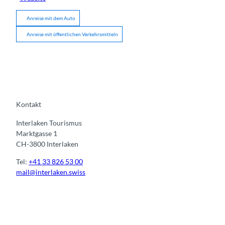
Anreise mit dem Auto
Anreise mit öffentlichen Verkehrsmitteln
Kontakt
Interlaken Tourismus
Marktgasse 1
CH-3800 Interlaken
Tel:
+41 33 826 53 00
mail@interlaken.swiss
I
F
y
L
n
a
o
i