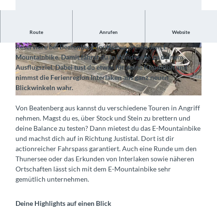
Route
Anrufen
Website
Entdecke die Ferienregion Interlaken auf zwei Rädern
Reserviere bei Beatenberg Tourismus online dein E-
©
CC-BY-SA
©
CC-BY-SA
Mountainbike. Damit fährst du in Windeseile zu deinem
Ausflugsziel. Dabei tust du etwas für deine Kondition und
nimmst die Ferienregion Interlaken aus ganz neuen
Blickwinkeln wahr.
©
CC-BY-SA
Von Beatenberg aus kannst du verschiedene Touren in Angriff
nehmen. Magst du es, über Stock und Stein zu brettern und
deine Balance zu testen? Dann mietest du das E-Mountainbike
und machst dich auf in Richtung Justistal. Dort ist dir
actionreicher Fahrspass garantiert. Auch eine Runde um den
Thunersee oder das Erkunden von Interlaken sowie näheren
Ortschaften lässt sich mit dem E-Mountainbike sehr
gemütlich unternehmen.
Deine Highlights auf einen Blick