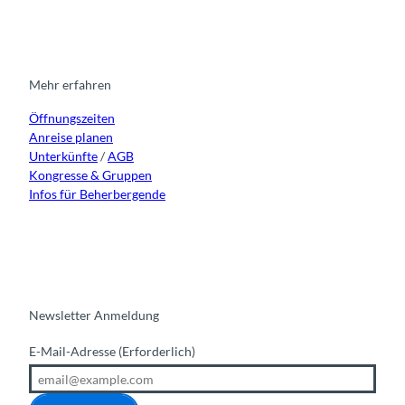
s
c
u
n
t
e
t
k
a
b
u
e
g
o
b
d
r
o
e
i
Mehr erfahren
a
k
n
Öffnungszeiten
m
Anreise planen
Unterkünfte
/
AGB
Kongresse & Gruppen
Infos für Beherbergende
Newsletter Anmeldung
E-Mail-Adresse
(Erforderlich)