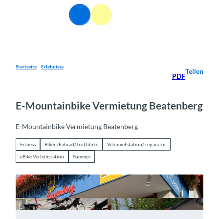
Z
DE
u
Webcams
Informationen
Suche
Menü
m
I
n
h
a
Startseite
Erlebnisse
Teilen
PDF
l
t
E-Mountainbike Vermietung Beatenberg
E-Mountainbike Vermietung Beatenberg
Fitness
Biken/Fahrad/Trottibike
Velomietstation/-reparatur
eBike Verleihstation
Sommer