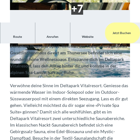
Jetzt Buchen
Route
Anrufen
Website
Erholung pur in der alpinen Spa-Landschaft
Zwischen Thun und Spiez, inmitten des Naturschutzgebietes
©
CC-BY-NC
©
CC-BY-SA
Gwattlischenmoos direkt am Thunersee befindet sich eine
wunderschöne Wellnessoase. Entspanne dich im Deltapark
Vitalresort, lass den Alltag hinter dir und komme in der
alpinen Spa-Landschaft zur Ruhe.
©
CC-BY-SA
Verwöhne deine Sinne im Deltapark Vitalresort. Geniesse das
wärmende Wasser im Indoor-Solepool oder im Outdoor-
Süsswasserpool mit einem direkten Seezugang. Lass es dir gut
gehen. Vielleicht möchtest du dir sogar eine «Private Spa
Suite» gönnen? Damit sich alle wohlfühlen, gibt es im
Deltapark Vitalresort zwei unterschiedliche Saunabereiche.
Im klassischen Nackt-Saunabereich befindet sich eine
Gebirgssalz-Sauna, eine Edel-Biosauna und ein Mystic-
Dampfbad. Besuche in der Textil-Saunalandschaft die