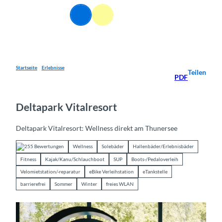
Z
DE
u
Webcams
Informationen
Suche
Menü
m
I
n
h
a
Startseite
Erlebnisse
Teilen
PDF
l
t
Deltapark Vitalresort
Deltapark Vitalresort: Wellness direkt am Thunersee
255 Bewertungen
Wellness
Solebäder
Hallenbäder/Erlebnisbäder
Fitness
Kajak/Kanu/Schlauchboot
SUP
Boots-/Pedaloverleih
Velomietstation/-reparatur
eBike Verleihstation
eTankstelle
barrierefrei
Sommer
Winter
freies WLAN