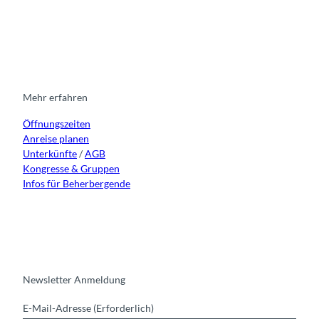
I
F
y
L
n
a
o
i
s
c
u
n
t
e
t
k
a
b
u
e
g
o
b
d
r
o
e
i
Mehr erfahren
a
k
n
Öffnungszeiten
m
Anreise planen
Unterkünfte
/
AGB
Kongresse & Gruppen
Infos für Beherbergende
Newsletter Anmeldung
E-Mail-Adresse
(Erforderlich)