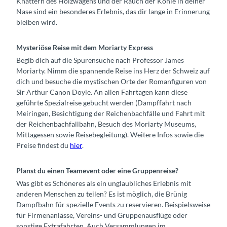
Knattern des Holzwagens und der Rauch der Kohle in deiner
Nase sind ein besonderes Erlebnis, das dir lange in Erinnerung
bleiben wird.
Mysteriöse Reise mit dem Moriarty Express
Begib dich auf die Spurensuche nach Professor James
Moriarty. Nimm die spannende Reise ins Herz der Schweiz auf
dich und besuche die mystischen Orte der Romanfiguren von
Sir Arthur Canon Doyle. An allen Fahrtagen kann diese
geführte Spezialreise gebucht werden (Dampffahrt nach
Meiringen, Besichtigung der Reichenbachfälle und Fahrt mit
der Reichenbachfallbahn, Besuch des Moriarty Museums,
Mittagessen sowie Reisebegleitung). Weitere Infos sowie die
Preise findest du
hier
.
Planst du einen Teamevent oder eine Gruppenreise?
Was gibt es Schöneres als ein unglaubliches Erlebnis mit
anderen Menschen zu teilen? Es ist möglich, die Brünig
Dampfbahn für spezielle Events zu reservieren. Beispielsweise
für Firmenanlässe, Vereins- und Gruppenausflüge oder
sonstige Extrafahrten. Auch Versammlungen im