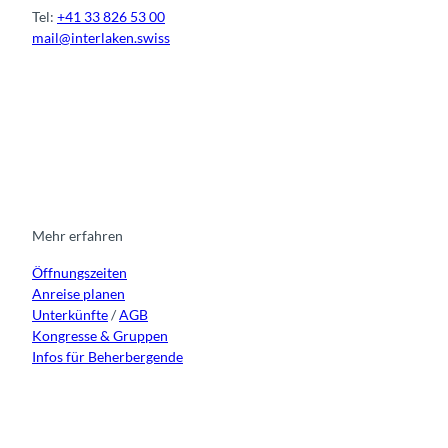
Tel:
+41 33 826 53 00
mail@interlaken.swiss
I
F
y
L
n
a
o
i
s
c
u
n
t
e
t
k
a
b
u
e
g
o
b
d
r
o
e
i
Mehr erfahren
a
k
n
Öffnungszeiten
m
Anreise planen
Unterkünfte
/
AGB
Kongresse & Gruppen
Infos für Beherbergende