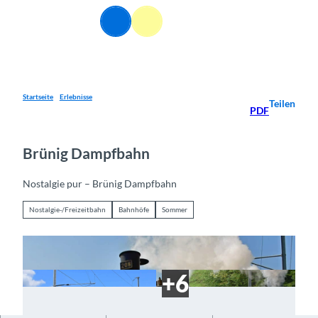
Z
DE
u
Webcams
Informationen
Suche
Menü
m
I
n
h
a
Startseite
Erlebnisse
Teilen
PDF
l
t
Brünig Dampfbahn
Nostalgie pur – Brünig Dampfbahn
Nostalgie-/Freizeitbahn
Bahnhöfe
Sommer