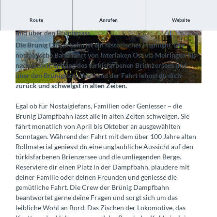
Route
Anrufen
Website
Schwelge in alten Zeiten und dampfe entlang des Brienzersees
und über den Brünigpass
©
CC-BY-SA
©
CC-BY-SA
Die Brünig Dampfbahn ist ein historisches Highlight. Die
nostalgische Bahn fährt von Interlaken Ost via Meiringen bis
nach Giswil, entlang des türkisfarbenen Brienzersees und
über den Brünigpass. Während der Fahrt lehnst du dich
zurück und schwelgst in alten Zeiten.
©
CC-BY-SA
Egal ob für Nostalgiefans, Familien oder Geniesser – die
Brünig Dampfbahn lässt alle in alten Zeiten schwelgen. Sie
fährt monatlich von April bis Oktober an ausgewählten
Sonntagen. Während der Fahrt mit dem über 100 Jahre alten
Rollmaterial geniesst du eine unglaubliche Aussicht auf den
türkisfarbenen Brienzersee und die umliegenden Berge.
Reserviere dir einen Platz in der Dampfbahn, plaudere mit
deiner Familie oder deinen Freunden und geniesse die
gemütliche Fahrt. Die Crew der Brünig Dampfbahn
beantwortet gerne deine Fragen und sorgt sich um das
leibliche Wohl an Bord. Das Zischen der Lokomotive, das