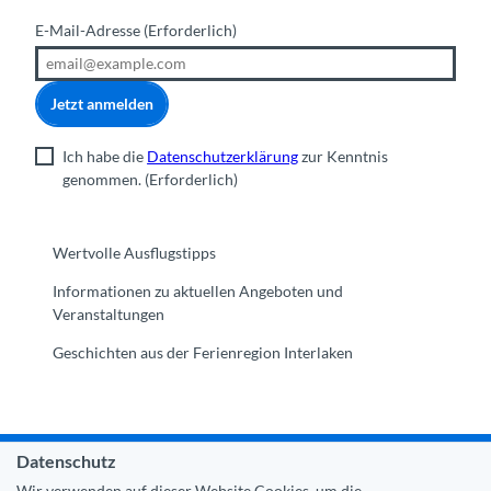
E-Mail-Adresse
(Erforderlich)
Jetzt anmelden
Ich habe die
Datenschutzerklärung
zur Kenntnis
genommen.
(Erforderlich)
Wertvolle Ausflugstipps
Informationen zu aktuellen Angeboten und
Veranstaltungen
Geschichten aus der Ferienregion Interlaken
Datenschutz
Gemeinde Interlaken
|
Impressum
|
Datenschutz
|
Kontakt
Wir verwenden auf dieser Website Cookies, um die