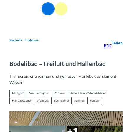
Z
DE
u
Webcams
Informationen
Suche
Menü
m
I
n
h
a
Startseite
Erlebnisse
Teilen
PDF
l
t
Bödelibad – Freiluft und Hallenbad
Trainieren, entspannen und geniessen – erlebe das Element
Wasser
Minigolf
Beachvolleyball
Fitness
Hallenbäder/Erlebnisbäder
Frei-/Seebäder
Wellness
barrierefrei
Sommer
Winter