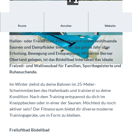
Route
Anrufen
Website
Trainieren, entspannen und geniessen – erlebe das Element
Wasser
© Freiluft- Hallenbad Bödeli AG, Interlaken Tou
© Freiluft- Hallenbad Bödeli AG, Interlaken Tou
Hallen- oder Freiluftbad, Fitnessbereich sowie wohltuende
rismus |
CC-BY-SA
rismus |
CC-BY-SA
Saunen und Dampfbäder bieten dir das ganze Jahr über
Erholung, Bewegung und Entspannung. Mitten im Berner
Oberland gelegen, ist das Bödelibad Interlaken das ideale
Freizeit- und Wellnessbad für Familien, Sportbegeisterte und
© Freiluft- Hallenbad Bödeli AG, Interlaken Tourismus |
CC-BY-SA
Ruhesuchende.
Im Winter ziehst du deine Bahnen im 25-Meter-
Schwimmbecken des Hallenbads und trainierst so deine
Kondition. Nach dem Training entspannst du dich im
Kneippbecken oder in einer der Saunen. Möchtest du noch
aktiver sein? Der Fitnessraum bietet dir diverse moderne
Trainingsgeräte, um in Form zu bleiben.
Freiluftbad Bödelibad