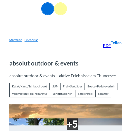
Z
DE
u
Webcams
Informationen
Suche
Menü
m
I
n
h
a
Startseite
Erlebnisse
Teilen
PDF
l
t
absolut outdoor & events
absolut outdoor & events – aktive Erlebnisse am Thunersee
Kajak/Kanu/Schlauchboot
SUP
Frei-/Seebäder
Boots-/Pedaloverleih
Velomietstation/-reparatur
Schiffstationen
barrierefrei
Sommer