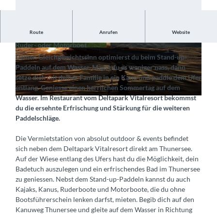
Route
Anrufen
Website
Auf Entdeckungstour mit Stand Up Paddle, Kanu, Kajak,
Ruder- oder Motorboot
© absolut outdoor & events gmbh, Interlaken T
© absolut outdoor & events gmbh, Interlaken T
Deinen Gleichgewichtssinn optimierst du beim Stand-up-
ourismus |
CC-BY-SA
ourismus |
CC-BY-SA
Paddeln auf dem Wasser. Magst du es weniger nass, dann
setze dich mit deiner Familie in ein Kanu und paddle dem Ufer
entlang. Geniesse einen herrlichen Sommertag auf dem
Wasser. Im Restaurant vom Deltapark Vitalresort bekommst
© absolut outdoor & events gmbh, Interlaken Tourismus |
CC-BY-SA
du die ersehnte Erfrischung und Stärkung für die weiteren
Paddelschläge.
Die Vermietstation von absolut outdoor & events befindet
sich neben dem Deltapark Vitalresort direkt am Thunersee.
Auf der Wiese entlang des Ufers hast du die Möglichkeit, dein
Badetuch auszulegen und ein erfrischendes Bad im Thunersee
zu geniessen. Nebst dem Stand-up-Paddeln kannst du auch
Kajaks, Kanus, Ruderboote und Motorboote, die du ohne
Bootsführerschein lenken darfst, mieten. Begib dich auf den
Kanuweg Thunersee und gleite auf dem Wasser in Richtung