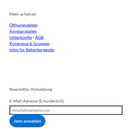
a
b
u
e
g
o
b
d
r
o
e
i
Mehr erfahren
a
k
n
Öffnungszeiten
m
Anreise planen
Unterkünfte
/
AGB
Kongresse & Gruppen
Infos für Beherbergende
Newsletter Anmeldung
E-Mail-Adresse
(Erforderlich)
Jetzt anmelden