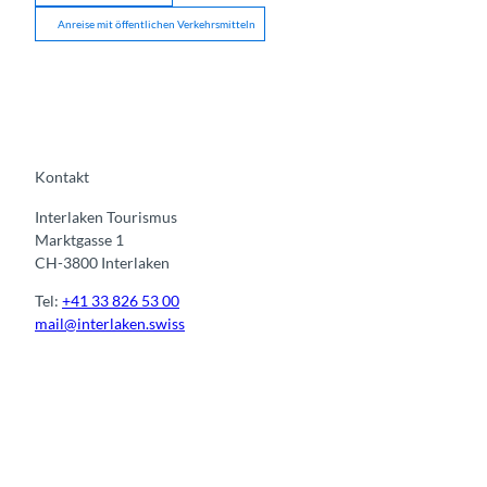
Anreise mit öffentlichen Verkehrsmitteln
Kontakt
Interlaken Tourismus
Marktgasse 1
CH-3800 Interlaken
Tel:
+41 33 826 53 00
mail@interlaken.swiss
I
F
y
L
n
a
o
i
s
c
u
n
t
e
t
k