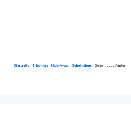
Startseite
Erlebnisse
Hide-Away
Geheimtipps
Geheimtipps Winter