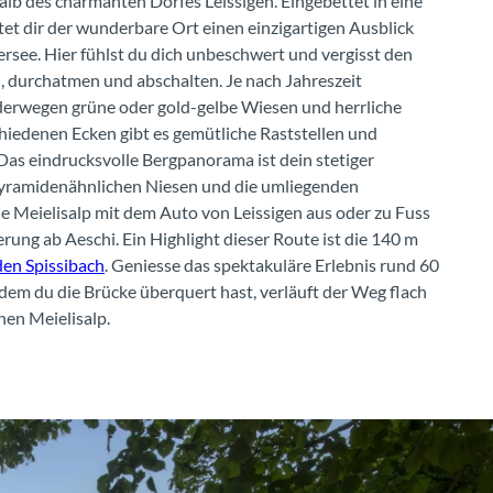
halb des charmanten Dorfes Leissigen. Eingebettet in eine
tet dir der wunderbare Ort einen einzigartigen Ausblick
rsee. Hier fühlst du dich unbeschwert und vergisst den
 durchatmen und abschalten. Je nach Jahreszeit
derwegen grüne oder gold-gelbe Wiesen und herrliche
hiedenen Ecken gibt es gemütliche Raststellen und
 Das eindrucksvolle Bergpanorama ist dein stetiger
pyramidenähnlichen Niesen und die umliegenden
die Meielisalp mit dem Auto von Leissigen aus oder zu Fuss
ng ab Aeschi. Ein Highlight dieser Route ist die 140 m
en Spissibach
. Geniesse das spektakuläre Erlebnis rund 60
em du die Brücke überquert hast, verläuft der Weg flach
nen Meielisalp.