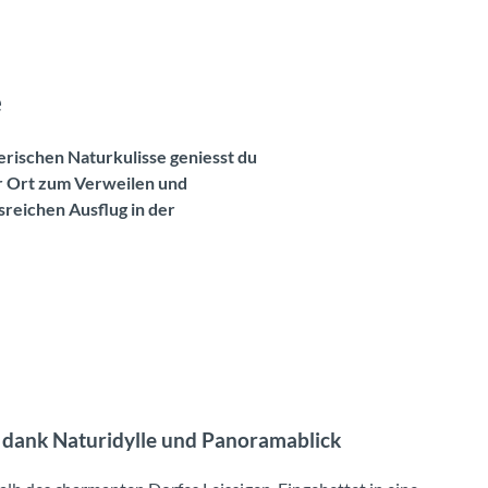
e
erischen Naturkulisse geniesst du
r Ort zum Verweilen und
sreichen Ausflug in der
dank Naturidylle und Panoramablick