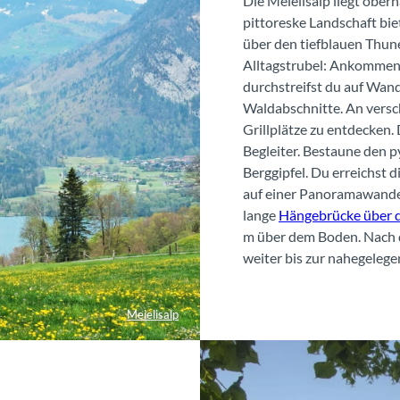
Die Meielisalp liegt ober
pittoreske Landschaft bie
über den tiefblauen Thune
Alltagstrubel: Ankommen,
durchstreifst du auf Wan
Waldabschnitte. An versc
Grillplätze zu entdecken.
Begleiter. Bestaune den 
Berggipfel. Du erreichst 
auf einer Panoramawanderu
lange
Hängebrücke über d
m über dem Boden. Nach d
weiter bis zur nahegelege
Meielisalp