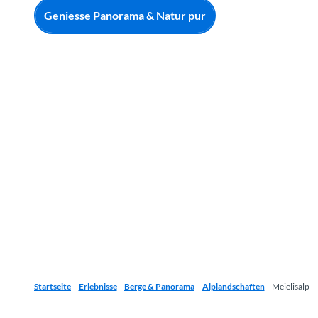
Geniesse Panorama & Natur pur
Startseite
Erlebnisse
Berge & Panorama
Alplandschaften
Meielisalp