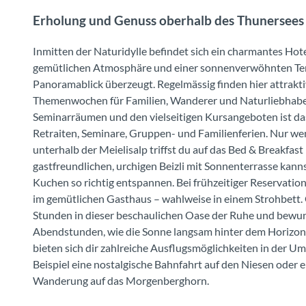
Erholung und Genuss oberhalb des Thunersees
Inmitten der Naturidylle befindet sich ein charmantes Hote
gemütlichen Atmosphäre und einer sonnenverwöhnten Te
Panoramablick überzeugt. Regelmässig finden hier attrakt
Themenwochen für Familien, Wanderer und Naturliebhaber
Seminarräumen und den vielseitigen Kursangeboten ist das
Retraiten, Seminare, Gruppen- und Familienferien. Nur w
unterhalb der Meielisalp triffst du auf das Bed & Breakfast 
gastfreundlichen, urchigen Beizli mit Sonnenterrasse kanns
Kuchen so richtig entspannen. Bei frühzeitiger Reservatio
im gemütlichen Gasthaus – wahlweise in einem Strohbett. 
Stunden in dieser beschaulichen Oase der Ruhe und bewun
Abendstunden, wie die Sonne langsam hinter dem Horizon
bieten sich dir zahlreiche Ausflugsmöglichkeiten in der
Beispiel eine nostalgische Bahnfahrt auf den Niesen oder e
Wanderung auf das Morgenberghorn.