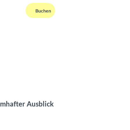
DE
Buchen
ms
nformationen
Suche
umhafter Ausblick