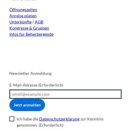
a
k
n
Öffnungszeiten
m
Anreise planen
Unterkünfte
/
AGB
Kongresse & Gruppen
Infos für Beherbergende
Newsletter Anmeldung
E-Mail-Adresse
(Erforderlich)
Jetzt anmelden
Ich habe die
Datenschutzerklärung
zur Kenntnis
genommen.
(Erforderlich)