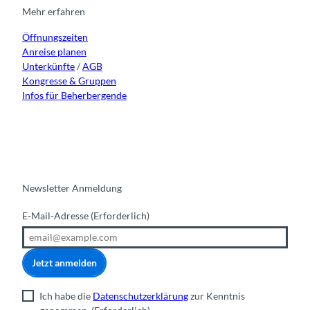
r
o
e
i
Mehr erfahren
a
k
n
Öffnungszeiten
m
Anreise planen
Unterkünfte
/
AGB
Kongresse & Gruppen
Infos für Beherbergende
Newsletter Anmeldung
E-Mail-Adresse
(Erforderlich)
Jetzt anmelden
Ich habe die
Datenschutzerklärung
zur Kenntnis