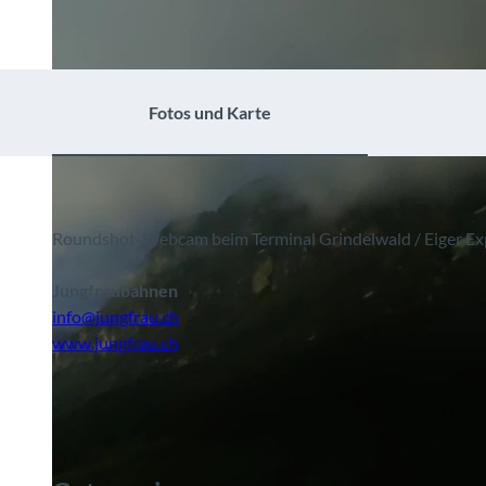
Fotos und Karte
Roundshot-Webcam beim Terminal Grindelwald / Eiger Ex
Jungfraubahnen
info@jungfrau.ch
www.jungfrau.ch