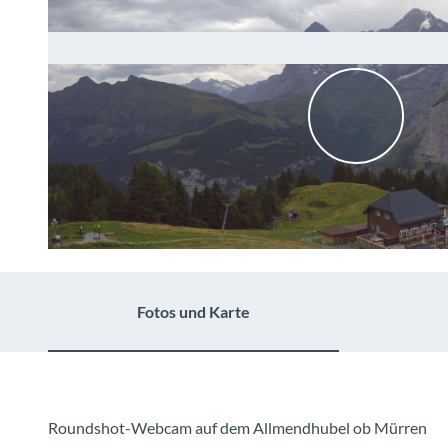
V
i
d
e
Fotos und Karte
o
a
b
Roundshot-Webcam auf dem Allmendhubel ob Mürren