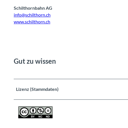
s
Schilthornbahn AG
info@schilthorn.ch
p
www.schilthorn.ch
i
e
l
Gut zu wissen
e
n
Lizenz (Stammdaten)