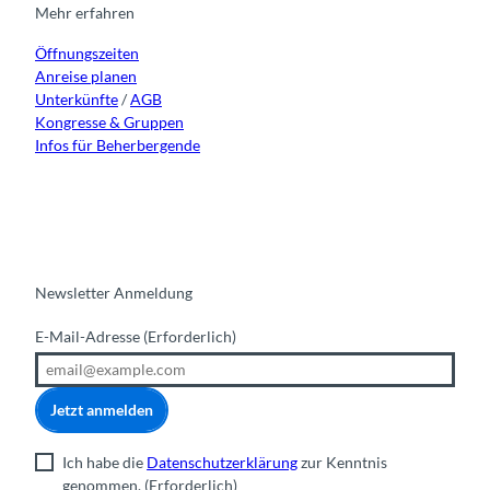
r
o
e
i
Mehr erfahren
a
k
n
Öffnungszeiten
m
Anreise planen
Unterkünfte
/
AGB
Kongresse & Gruppen
Infos für Beherbergende
Newsletter Anmeldung
E-Mail-Adresse
(Erforderlich)
Jetzt anmelden
Ich habe die
Datenschutzerklärung
zur Kenntnis
genommen.
(Erforderlich)