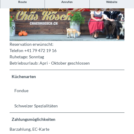
Route
Anrufen
Website
Gut zu wissen
©
CC-BY-SA
©
CC-BY-SA
Öffnungszeiten
_________________________________________
Reservation erwünscht:
©
CC-BY-SA
Telefon +41 79 472 19 16
Ruhetage: Sonntag
Betriebsurlaub: Apri - Oktober geschlossen
Küchenarten
Fondue
Schweizer Spezialitäten
Zahlungsmöglichkeiten
Barzahlung, EC-Karte