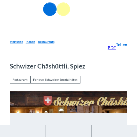
Z
DE
u
Webcams
Informationen
Suche
Menü
m
I
n
h
a
Startseite
Planen
Restaurants
Teilen
PDF
l
t
Schwizer Chäshüttli, Spiez
Restaurant
Fondue, Schweizer Spezialitäten