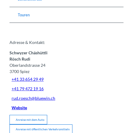
Touren
Adresse & Kontakt:
Schwyzer Chäshüttli
Rösch Rudi
Oberlandstrasse 24
3700
Spiez
+41 33 654 29 49
+41 79 472 19 16
rud.roesch@bluewin.ch
Website
Anreise mit dem Auto
Anreise mit öffentlichen Verkehrsmitteln