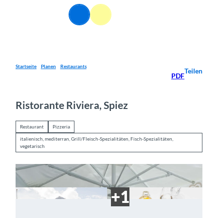
Z
DE
u
Webcams
Informationen
Suche
Menü
m
I
n
h
a
Startseite
Planen
Restaurants
Teilen
PDF
l
t
Ristorante Riviera, Spiez
Restaurant
Pizzeria
italienisch, mediterran, Grill/Fleisch-Spezialitäten, Fisch-Spezialitäten,
vegetarisch