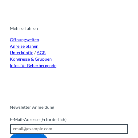
s
c
u
n
t
e
t
k
a
b
u
e
g
o
b
d
r
o
e
i
Mehr erfahren
a
k
n
Öffnungszeiten
m
Anreise planen
Unterkünfte
/
AGB
Kongresse & Gruppen
Infos für Beherbergende
Newsletter Anmeldung
E-Mail-Adresse
(Erforderlich)