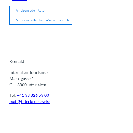
Anreise mit dem Auto
Anreise mit öffentlichen Verkehrsmitteln
Kontakt
Interlaken Tourismus
Marktgasse 1
CH-3800 Interlaken
Tel:
+41 33 826 53 00
mail@interlaken.swiss
I
F
y
L
n
a
o
i