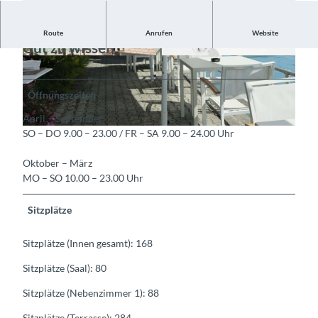
Route
Anrufen
Website
Gut zu wissen
©
CC-BY-SA
©
CC-BY-SA
Öffnungszeiten
April – September
SO – DO 9.00 – 23.00 / FR – SA 9.00 – 24.00 Uhr
©
CC-BY-SA
Oktober – März
MO – SO 10.00 – 23.00 Uhr
Sitzplätze
Sitzplätze (Innen gesamt): 168
Sitzplätze (Saal): 80
Sitzplätze (Nebenzimmer 1): 88
Sitzplätze (Terrasse): 284