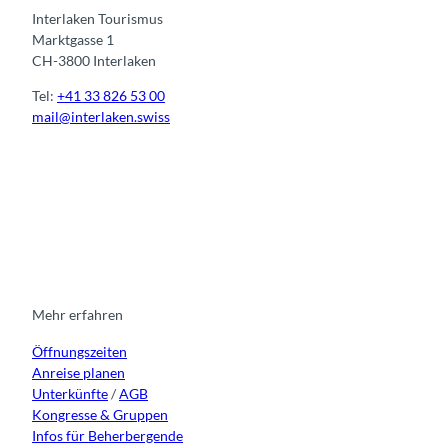
Interlaken Tourismus
Marktgasse 1
CH-3800 Interlaken
Tel:
+41 33 826 53 00
mail@interlaken.swiss
I
F
y
L
n
a
o
i
s
c
u
n
t
e
t
k
a
b
u
e
g
o
b
d
r
o
e
i
Mehr erfahren
a
k
n
Öffnungszeiten
m
Anreise planen
Unterkünfte
/
AGB
Kongresse & Gruppen
Infos für Beherbergende