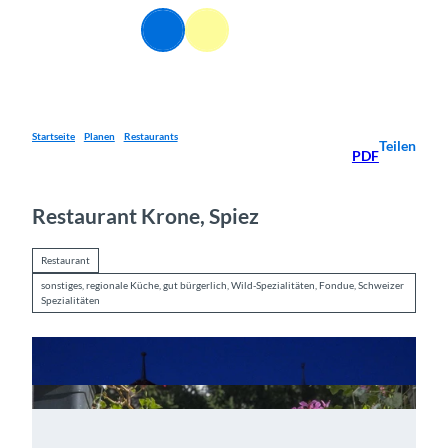
Z
DE
u
Webcams
Informationen
Suche
Menü
m
I
n
h
a
Startseite
Planen
Restaurants
Teilen
PDF
l
t
Restaurant Krone, Spiez
Restaurant
sonstiges, regionale Küche, gut bürgerlich, Wild-Spezialitäten, Fondue, Schweizer
Spezialitäten