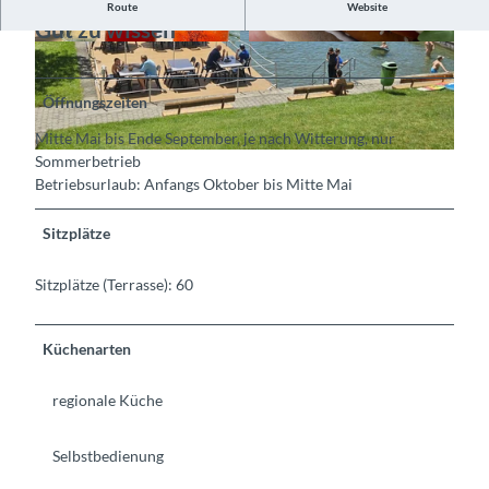
Route
Website
Gut zu wissen
© Interlaken Tourismus, Burgesseli Bistro |
©
CC-BY-SA
CC-BY-NC
Öffnungszeiten
Mitte Mai bis Ende September, je nach Witterung, nur
Sommerbetrieb
©
CC-BY-SA
Betriebsurlaub: Anfangs Oktober bis Mitte Mai
Sitzplätze
Sitzplätze (Terrasse): 60
Küchenarten
regionale Küche
Selbstbedienung