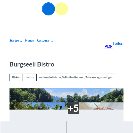
Z
DE
u
Webcams
Informationen
Suche
Menü
m
I
n
h
a
Startseite
Planen
Restaurants
Teilen
PDF
l
t
Burgseeli Bistro
Bistro
Imbiss
regionale Küche, Selbstbedienung, Take Away, sonstiges