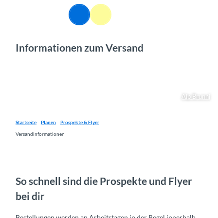
Z
DE
u
Webcams
Informationen
Suche
Menü
m
I
Informationen zum Versand
n
h
a
l
t
Alp Brunni
Startseite
Planen
Prospekte & Flyer
Versandinformationen
So schnell sind die Prospekte und Flyer
bei dir
Bestellungen werden an Arbeitstagen in der Regel innerhalb