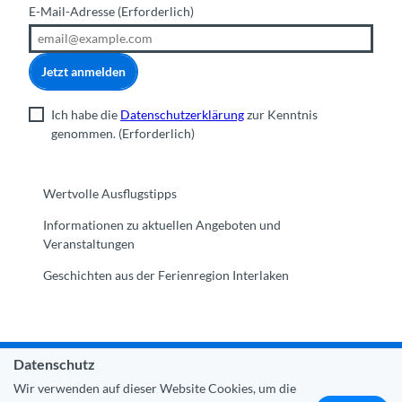
E-Mail-Adresse
(Erforderlich)
Jetzt anmelden
Ich habe die
Datenschutzerklärung
zur Kenntnis
genommen.
(Erforderlich)
Wertvolle Ausflugstipps
Informationen zu aktuellen Angeboten und
Veranstaltungen
Geschichten aus der Ferienregion Interlaken
Datenschutz
Gemeinde Interlaken
|
Impressum
|
Datenschutz
|
Kontakt
Wir verwenden auf dieser Website Cookies, um die
|
Über uns
|
Trade Corner
|
Medien
|
Partner