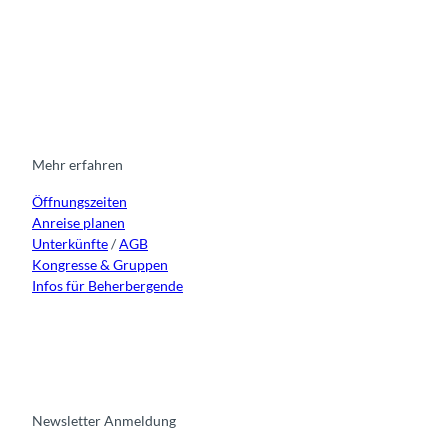
I
F
y
L
n
a
o
i
s
c
u
n
t
e
t
k
a
b
u
e
g
o
b
d
r
o
e
i
Mehr erfahren
a
k
n
Öffnungszeiten
m
Anreise planen
Unterkünfte
/
AGB
Kongresse & Gruppen
Infos für Beherbergende
Newsletter Anmeldung