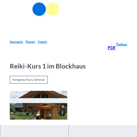
Z
u
Webcams
Informationen
Suche
Menü
m
I
n
h
a
Startseite
Planen
Events
Teilen
PDF
l
t
Reiki-Kurs 1 im Blockhaus
Kongress, Kurs, Seminar
© Guidle.com