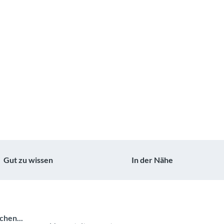
Gut zu wissen
In der Nähe
chen...