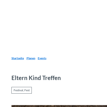
Z
u
Reiseziele
Erlebnisse
Planen
Webca
I
m
I
n
h
a
l
t
Startseite
Planen
Events
Eltern Kind Treffen
Festival, Fest