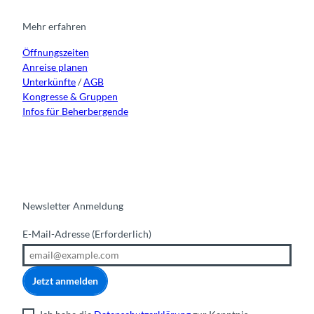
g
o
b
d
r
o
e
i
Mehr erfahren
a
k
n
Öffnungszeiten
m
Anreise planen
Unterkünfte
/
AGB
Kongresse & Gruppen
Infos für Beherbergende
Newsletter Anmeldung
E-Mail-Adresse
(Erforderlich)
Jetzt anmelden