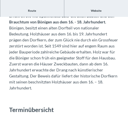
Dorfführung durch den historischen Häuserweg von Bönigen.
Route
Website
Erfahren Sie viel Spannendes über die alten Bauten und den
Brauchtum von Bönigen aus dem 16. - 18. Jahrhundert.
Bönigen, besitzt einen alten Dorfteil von nationaler
Bedeutung. Holzhäuser aus dem 16. bis 19. Jahrhundert
prägen den Dorfkern, der zum Glück nie durch ein Grossfeuer
zerstört worden ist. Seit 1549 sind hier auf engem Raum aus
jeder Bauperiode zahlreiche Gebäude erhalten. Holz war für
die Böniger schon früh ein geeigneter Stoff für den Hausbau.
Zuerst waren die Häuser Zweckbauten, dann ab dem 16.
Jahrhundert erwachte der Drang nach künstlerischer
Gestaltung. Der Beweis dafür liefert der historische Dorfkern
mit seinen beschnitzten Holzhäuser aus dem 16. – 18.
Jahrhundert.
Terminübersicht