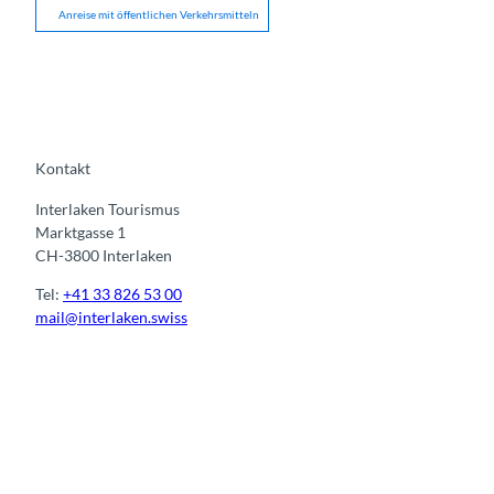
Anreise mit öffentlichen Verkehrsmitteln
Kontakt
Interlaken Tourismus
Marktgasse 1
CH-3800 Interlaken
Tel:
+41 33 826 53 00
mail@interlaken.swiss
I
F
y
L
n
a
o
i
s
c
u
n
t
e
t
k
a
b
u
e