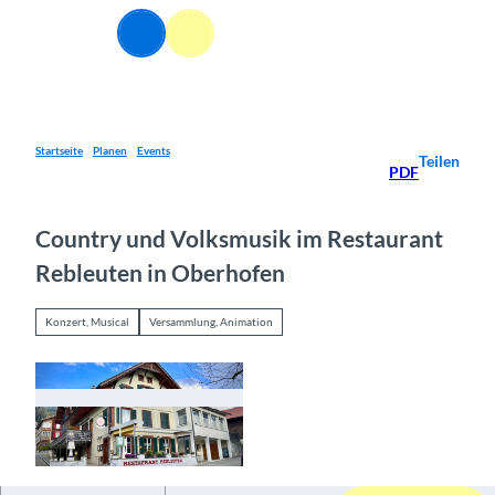
Z
u
Webcams
Informationen
Suche
Menü
m
I
n
h
a
Startseite
Planen
Events
Teilen
PDF
l
t
Country und Volksmusik im Restaurant
Rebleuten in Oberhofen
Konzert, Musical
Versammlung, Animation
© Guidle.com