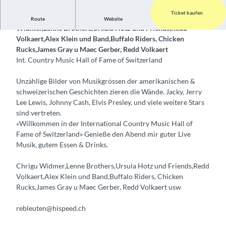
Ticket kaufen
Jeden Monat grosse Namen auf der Bühne: Chrigu
Route
Website
Widmer,Lenne Brothers,Ursula Hotz und Friends,Redd
Volkaert,Alex Klein und Band,Buffalo Riders, Chicken
Rucks,James Gray u Maec Gerber, Redd Volkaert
Int. Country Music Hall of Fame of Switzerland
Unzählige Bilder von Musikgrössen der amerikanischen &
schweizerischen Geschichten zieren die Wände. Jacky, Jerry
Lee Lewis, Johnny Cash, Elvis Presley, und viele weitere Stars
sind vertreten.
«Willkommen in der International Country Music Hall of
Fame of Switzerland» Genieße den Abend mir guter Live
Musik, gutem Essen & Drinks.
Chrigu Widmer,Lenne Brothers,Ursula Hotz und Friends,Redd
Volkaert,Alex Klein und Band,Buffalo Riders, Chicken
Rucks,James Gray u Maec Gerber, Redd Volkaert usw
rebleuten@hispeed.ch