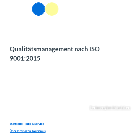
Z
u
Webcams
Informationen
Suche
Menü
m
I
n
h
a
l
Qualitätsmanagement nach ISO
t
9001:2015
Ferienregion Interlaken
Startseite
Info & Service
Über Interlaken Tourismus