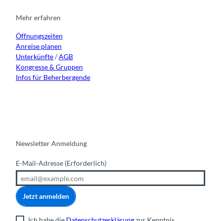
g
o
b
d
r
o
e
i
Mehr erfahren
a
k
n
Öffnungszeiten
m
Anreise planen
Unterkünfte
/
AGB
Kongresse & Gruppen
Infos für Beherbergende
Newsletter Anmeldung
E-Mail-Adresse
(Erforderlich)
Jetzt anmelden
Ich habe die
Datenschutzerklärung
zur Kenntnis