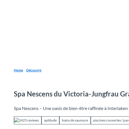
T
o
Destinations
Découvrir
Planification
c
o
n
t
e
n
t
Home
Découvrir
Spa Nescens du Victoria-Jungfrau Gr
Spa Nescens – Une oasis de bien-être raffinée à Interlaken
2425 reviews
aptitude
bains de saumure
piscines couvertes / pa