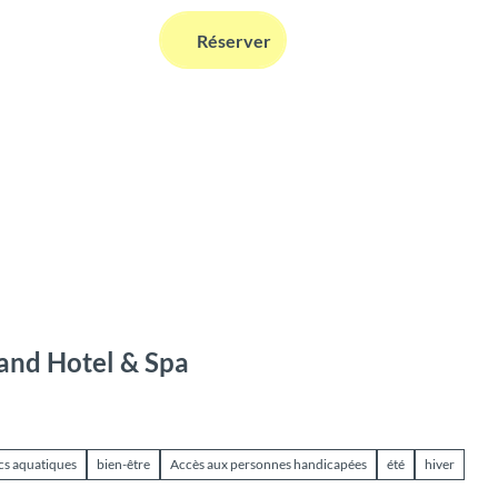
FR
Réserver
Webcams
Information
Recherche
and Hotel & Spa
rcs aquatiques
bien-être
Accès aux personnes handicapées
été
hiver