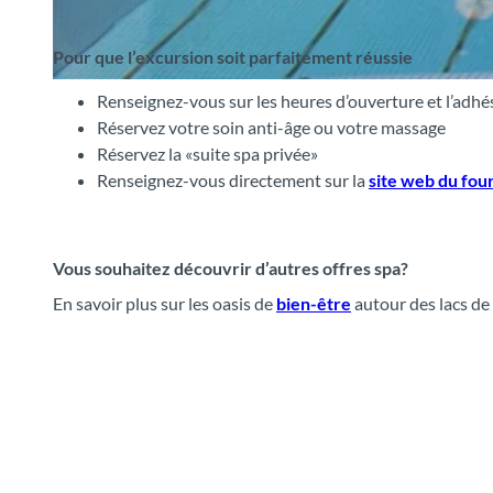
Pour que l’excursion soit parfaitement réussie
© Victoria-Jungfrau Grand Hotel & SPA, Interlaken Tourismus |
CC-BY-SA
Renseignez-vous sur les heures d’ouverture et l’adhés
Réservez votre soin anti-âge ou votre massage
Réservez la «suite spa privée»
Renseignez-vous directement sur la
site web du fou
Vous souhaitez découvrir d’autres offres spa?
En savoir plus sur les oasis de
bien-être
autour des lacs de