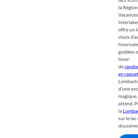
la Région
Vacances
Interlak
offre un 
choix d’a
hivernale
guidées 
hiver:
de
rando
en raque
Lombachal
d’une exc
magique. 
attend. P
la
Lombac
sur le la
doucement