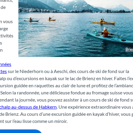
 de
en vous
large
ctivités
s
en
Brie
Winter Kajak auf dem Brienzersee
nnées
ttes
sur le Niederhorn ou à Aeschi, des cours de ski de fond sur la
p ou d’excursions en kayak sur le lac de Brienz en hiver. Faites l’
ursion guidée en raquettes au clair de lune et profitez de l’ambian
Selon la randonnée, une délicieuse fondue au fromage suisse vous
endant la journée, vous pouvez assister à un cours de ski de fond s
halp au-dessus de Habkern
. Une expérience extraordinaire vous
c de Brienz. Au cours d’une excursion guidée en kayak d’hiver, vous 
 sur l’eau lisse comme un miroir.