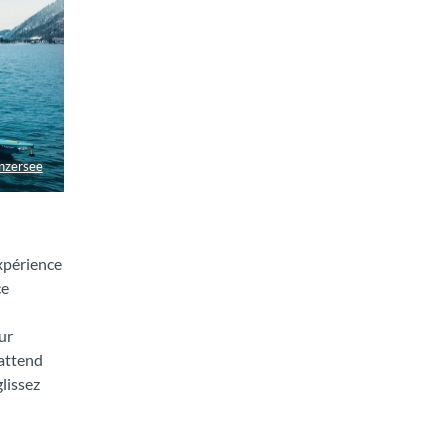
nzersee
expérience
ce
ur
 attend
glissez