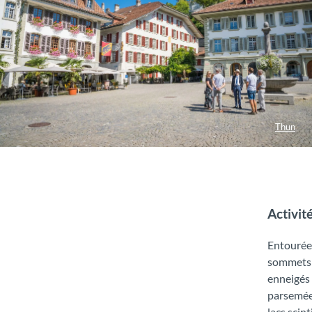
Thun
Activit
Entourée
sommets
enneigés 
parsemée
lacs scint