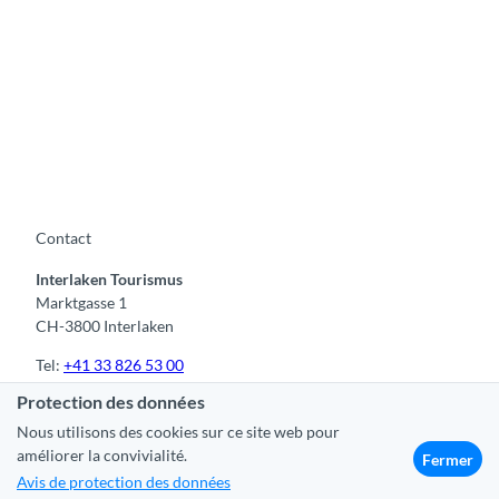
u
e
s
&
P
d
r
'
o
a
m
v
e
e
n
n
a
Contact
t
d
u
Interlaken Tourismus
e
r
Marktgasse 1
s
e
CH-3800 Interlaken
&
s
s
Tel:
+41 33 826 53 00
e
mail@interlaken.swiss
n
Protection des données
t
Nous utilisons des cookies sur ce site web pour
i
améliorer la convivialité.
F
Y
I
t
L
Fermer
e
a
o
n
i
i
Avis de protection des données
c
u
s
k
n
r