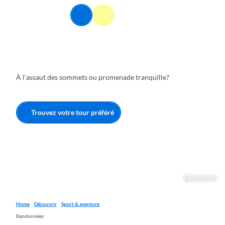
T
FR
o
Webcams
Information
Recherche
Menu
c
o
n
t
e
À l’assaut des sommets ou promenade tranquille?
n
t
Trouvez votre tour préféré
Bällehöchst
Home
Découvrir
Sport & aventure
Randonnées