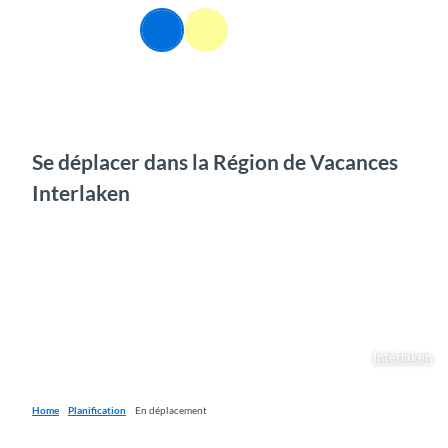
T
FR
o
Webcams
Information
Recherche
Menu
c
o
n
t
e
n
Se déplacer dans la Région de Vacances
t
Interlaken
Interlaken
Home
Planification
En déplacement